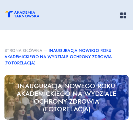
Pokaż/
STRONA GŁÓWNA
—
INAUGURACJA NOWEGO ROKU
AKADEMICKIEGO NA WYDZIALE OCHRONY ZDROWIA
(FOTORELACJA)
INAUGURACJA NOWEGO ROKU
AKADEMICKIEGO NA WYDZIALE
OCHRONY ZDROWIA
(FOTORELACJA)