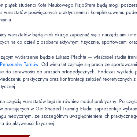
ten piątek studenci Koła Naukowego FizjoSfera będą mogli poszer
s warsztatów poświęconych praktycznemu i kompleksowemu podej
iania.
icy warsztatów będą mieli okazję zapoznać się z narzędziami i m
ących na co dzień z osobami aktywnymi fizycznie, sportowcami or
zącym wydarzenie będzie Łukasz Płachta — właściciel studia tr
 Personalny Tarnów
. Od wielu lat zajmuje się pracą ze sportowca
ie do sprawności po urazach ortopedycznych. Podczas wykładu pr
iadczeniu praktycznym oraz konfrontacji założeń teoretycznych z r
tycznej.
lną częścią warsztatów będzie również moduł praktyczny. Po częś
ów pracujących w Get Shaped Training Studio zaprezentuje wyb
ingu medycznym, ze szczególnym uwzględnieniem ich praktyczneg
tu do aktywności fizycznej.