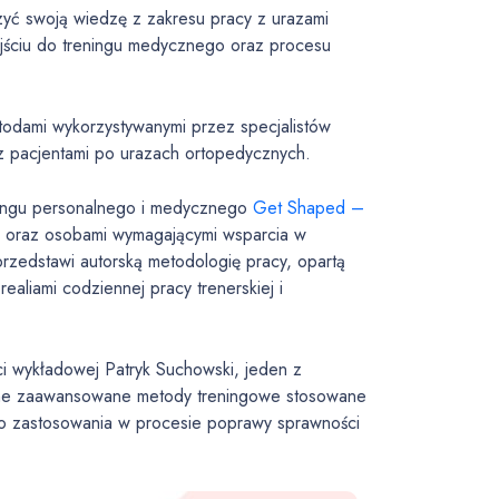
zyć swoją wiedzę z zakresu pracy z urazami
ściu do treningu medycznego oraz procesu
etodami wykorzystywanymi przez specjalistów
az pacjentami po urazach ortopedycznych.
eningu personalnego i medycznego
Get Shaped –
mi oraz osobami wymagającymi wsparcia w
zedstawi autorską metodologię pracy, opartą
ealiami codziennej pracy trenerskiej i
ci wykładowej Patryk Suchowski, jeden z
rane zaawansowane metody treningowe stosowane
o zastosowania w procesie poprawy sprawności