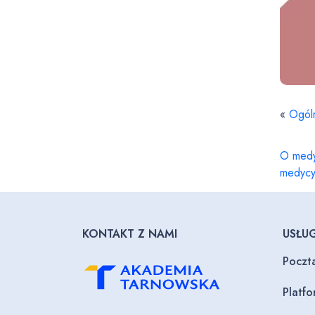
«
Ogól
O medy
medycy
KONTAKT Z NAMI
USŁUG
Poczt
Platf