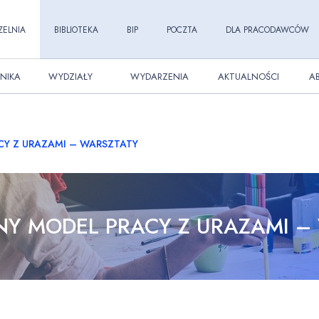
ZELNIA
BIBLIOTEKA
BIP
POCZTA
DLA PRACODAWCÓW
NIKA
WYDZIAŁY
WYDARZENIA
AKTUALNOŚCI
A
CY Z URAZAMI – WARSZTATY
NY MODEL PRACY Z URAZAMI –