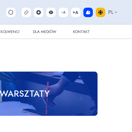
PL
Pokaż/ukryj wyszukiwarkę
BSOLWENCI
DLA MEDIÓW
KONTAKT
 WARSZTATY