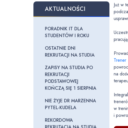
Już w 
AKTUALNOŚCI
podcza
usprawn
PORADNIK IT DLA
Uczestn
STUDENTÓW I ROKU
pracuj
OSTATNIE DNI
Prowad
REKRUTACJI NA STUDIA
Trener
powroc
ZAPISY NA STUDIA PO
na dośw
REKRUTACJI
terapeu
PODSTAWOWEJ
KOŃCZĄ SIĘ 1 SIERPNIA
Integra
NIE ŻYJE DR MARZENNA
trener
PYTEL-KUDELA
w tren
i powro
REKORDOWA
REKRUTACJA NA STUDIA