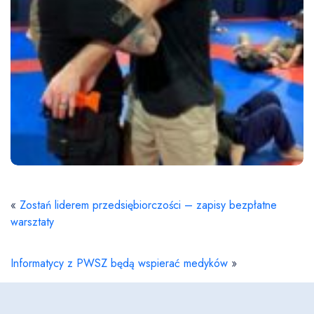
«
Zostań liderem przedsiębiorczości – zapisy bezpłatne
warsztaty
Informatycy z PWSZ będą wspierać medyków
»