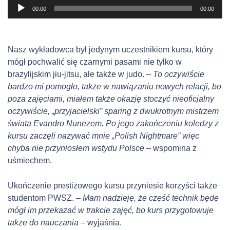
O
00:00
00:00
d
t
w
Nasz wykładowca był jedynym uczestnikiem kursu, który
a
mógł pochwalić się czarnymi pasami nie tylko w
r
brazylijskim jiu-jitsu, ale także w judo.
– To oczywiście
z
bardzo mi pomogło,
także w nawiązaniu nowych relacji,
bo
a
poza zajęciami, miałem także okazję stoczyć nieoficjalny
c
oczywiście, „przyjacielski” sparing z dwukrotnym mistrzem
z
świata Evandro Nunezem. Po jego zakończeniu koledzy z
p
kursu zaczęli nazywać mnie „Polish Nightmare” więc
l
chyba nie przyniosłem wstydu Polsce –
wspomina z
i
uśmiechem.
k
ó
Ukończenie prestiżowego kursu przyniesie korzyści także
w
studentom PWSZ.
– Mam nadzieję, że część technik będę
d
mógł im przekazać w trakcie zajęć, bo kurs przygotowuje
ź
także do nauczania
– wyjaśnia.
w