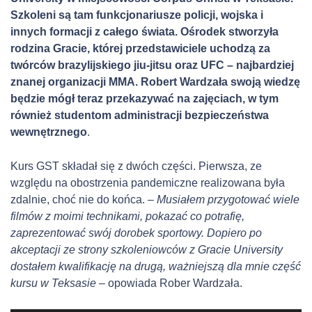
Szkoleni są tam funkcjonariusze policji, wojska i
innych formacji z całego świata. Ośrodek stworzyła
rodzina Gracie, której przedstawiciele uchodzą za
twórców brazylijskiego jiu-jitsu oraz UFC – najbardziej
znanej organizacji MMA.
Robert Wardzała swoją wiedzę
będzie mógł teraz przekazywać na zajęciach, w tym
również
studentom
administracji bezpieczeństwa
wewnętrznego
.
Kurs GST składał się z dwóch części. Pierwsza, ze
względu na obostrzenia pandemiczne realizowana była
zdalnie, choć nie do końca.
– Musiałem przygotować wiele
filmów z moimi technikami, pokazać co potrafię,
zaprezentować swój dorobek sportowy. Dopiero po
akceptacji ze strony szkoleniowców z Gracie University
dostałem kwalifikację na drugą, ważniejszą dla mnie część
kursu w Teksasie –
opowiada Rober Wardzała.