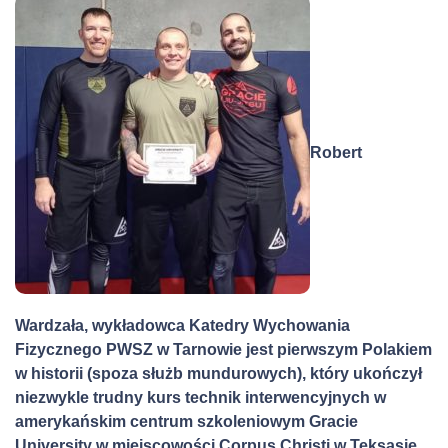
Robert
Wardzała, wykładowca Katedry Wychowania
Fizycznego PWSZ w Tarnowie jest pierwszym Polakiem
w historii (spoza służb mundurowych), który ukończył
niezwykle trudny kurs
technik interwencyjnych
w
amerykańskim centrum szkoleniowym Gracie
Univer
s
ity w miejscowości Corpus Christi
w Teksasie
.