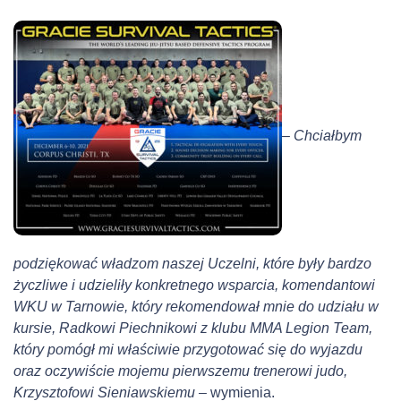
i
ę
k
o
w
y
– Chciałbym
c
h
podziękować władzom naszej Uczelni, które
były bardzo
życzliwe i
udzieliły
konkretnego
wsparcia, komendantowi
WKU w Tarnowie, który rekomendował mnie do udziału w
kursie, Radkowi Piechnikowi z klubu MMA Legion Team,
który pomógł mi właściwie przygotować się do wyjazdu
oraz oczywiście mojemu pierwszemu trenerowi judo,
Krzysztofowi Sieniawskiemu –
wymienia.