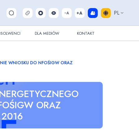
PL
Pokaż/ukryj wyszukiwarkę
BSOLWENCI
DLA MEDIÓW
KONTAKT
NIE WNIOSKU DO NFOŚIGW ORAZ
ENERGETYCZNEGO
FOŚIGW ORAZ
.2016