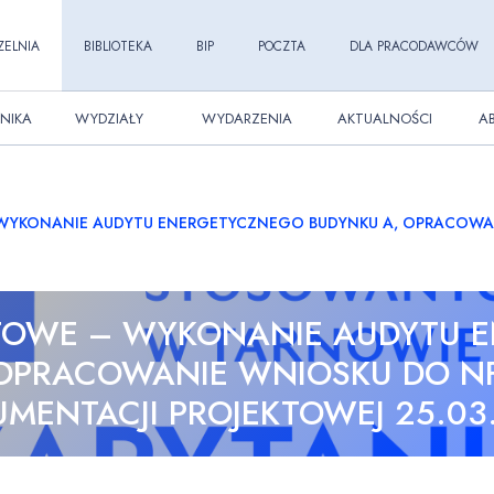
ZELNIA
BIBLIOTEKA
BIP
POCZTA
DLA PRACODAWCÓW
NIKA
WYDZIAŁY
WYDARZENIA
AKTUALNOŚCI
A
 WYKONANIE AUDYTU ENERGETYCZNEGO BUDYNKU A, OPRACOWA
RTOWE – WYKONANIE AUDYTU 
 OPRACOWANIE WNIOSKU DO N
MENTACJI PROJEKTOWEJ 25.03