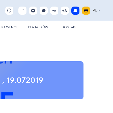
PL
Pokaż/ukryj wyszukiwarkę
BSOLWENCI
DLA MEDIÓW
KONTAKT
, 19.072019