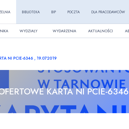
ZELNIA
BIBLIOTEKA
BIP
POCZTA
DLA PRACODAWCÓW
NIKA
WYDZIAŁY
WYDARZENIA
AKTUALNOŚCI
A
A NI PCIE-6346 , 19.072019
OFERTOWE KARTA NI PCIE-6346 