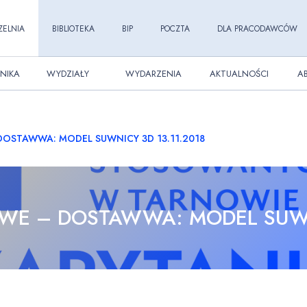
ZELNIA
BIBLIOTEKA
BIP
POCZTA
DLA PRACODAWCÓW
NIKA
WYDZIAŁY
WYDARZENIA
AKTUALNOŚCI
A
DOSTAWWA: MODEL SUWNICY 3D 13.11.2018
WE – DOSTAWWA: MODEL SUWN