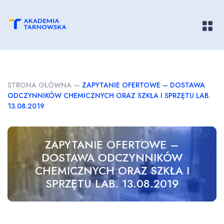
Pokaż/
STRONA GŁÓWNA
—
ZAPYTANIE OFERTOWE – DOSTAWA
ODCZYNNIKÓW CHEMICZNYCH ORAZ SZKŁA I SPRZĘTU LAB.
13.08.2019
ZAPYTANIE OFERTOWE –
DOSTAWA ODCZYNNIKÓW
CHEMICZNYCH ORAZ SZKŁA I
SPRZĘTU LAB. 13.08.2019