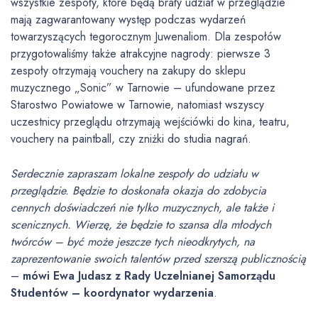
wszystkie zespoły, które będą brały udział w przeglądzie
mają zagwarantowany występ podczas wydarzeń
towarzyszących tegorocznym Juwenaliom. Dla zespołów
przygotowaliśmy także atrakcyjne nagrody: pierwsze 3
zespoły otrzymają vouchery na zakupy do sklepu
muzycznego „Sonic” w Tarnowie – ufundowane przez
Starostwo Powiatowe w Tarnowie, natomiast wszyscy
uczestnicy przeglądu otrzymają wejściówki do kina, teatru,
vouchery na paintball, czy zniżki do studia nagrań.
Serdecznie zapraszam lokalne zespoły do udziału w
przeglądzie. Będzie to doskonała okazja do zdobycia
cennych doświadczeń nie tylko muzycznych, ale także i
scenicznych. Wierzę, że będzie to szansa dla młodych
twórców – być może jeszcze tych nieodkrytych, na
zaprezentowanie swoich talentów przed szerszą publicznością
–
mówi Ewa Judasz z Rady Uczelnianej Samorządu
Studentów – koordynator wydarzenia
.