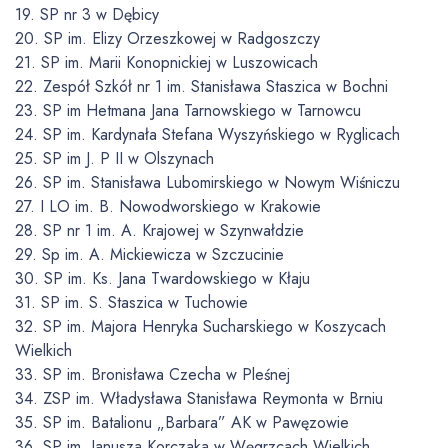
19. SP nr 3 w Dębicy
20. SP im. Elizy Orzeszkowej w Radgoszczy
21. SP im. Marii Konopnickiej w Luszowicach
22. Zespół Szkół nr 1 im. Stanisława Staszica w Bochni
23. SP im Hetmana Jana Tarnowskiego w Tarnowcu
24. SP im. Kardynała Stefana Wyszyńskiego w Ryglicach
25. SP im J. P II w Olszynach
26. SP im. Stanisława Lubomirskiego w Nowym Wiśniczu
27. I LO im. B. Nowodworskiego w Krakowie
28. SP nr 1 im. A. Krajowej w Szynwałdzie
29. Sp im. A. Mickiewicza w Szczucinie
30. SP im. Ks. Jana Twardowskiego w Kłaju
31. SP im. S. Staszica w Tuchowie
32. SP im. Majora Henryka Sucharskiego w Koszycach
Wielkich
33. SP im. Bronisława Czecha w Pleśnej
34. ZSP im. Władysława Stanisława Reymonta w Brniu
35. SP im. Batalionu „Barbara” AK w Pawęzowie
36. SP im. Janusza Korczaka w Węgrzcach Wielkich