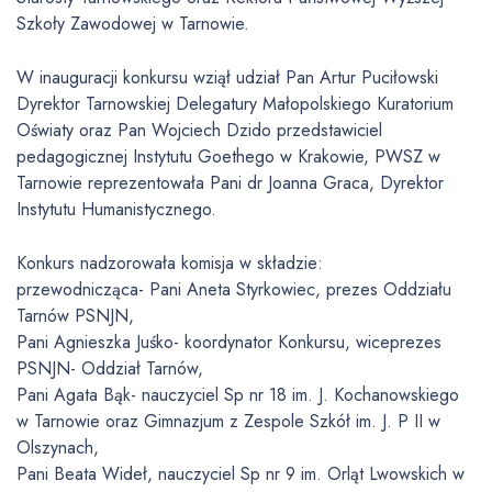
Szkoły Zawodowej w Tarnowie.
W inauguracji konkursu wziął udział Pan Artur Puciłowski
Dyrektor Tarnowskiej Delegatury Małopolskiego Kuratorium
Oświaty oraz Pan Wojciech Dzido przedstawiciel
pedagogicznej Instytutu Goethego w Krakowie, PWSZ w
Tarnowie reprezentowała Pani dr Joanna Graca, Dyrektor
Instytutu Humanistycznego.
Konkurs nadzorowała komisja w składzie:
przewodnicząca- Pani Aneta Styrkowiec, prezes Oddziału
Tarnów PSNJN,
Pani Agnieszka Juśko- koordynator Konkursu, wiceprezes
PSNJN- Oddział Tarnów,
Pani Agata Bąk- nauczyciel Sp nr 18 im. J. Kochanowskiego
w Tarnowie oraz Gimnazjum z Zespole Szkół im. J. P II w
Olszynach,
Pani Beata Wideł, nauczyciel Sp nr 9 im. Orląt Lwowskich w