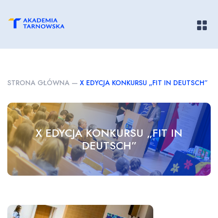
Pokaż/
STRONA GŁÓWNA
—
X EDYCJA KONKURSU „FIT IN DEUTSCH”
X EDYCJA KONKURSU „FIT IN
DEUTSCH”