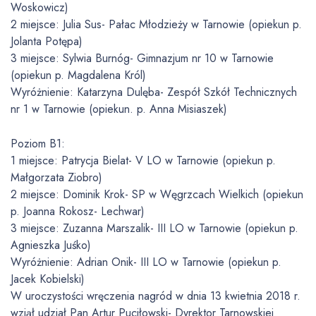
Woskowicz)
2 miejsce: Julia Sus- Pałac Młodzieży w Tarnowie (opiekun p.
Jolanta Potępa)
3 miejsce: Sylwia Burnóg- Gimnazjum nr 10 w Tarnowie
(opiekun p. Magdalena Król)
Wyróżnienie: Katarzyna Dulęba- Zespół Szkół Technicznych
nr 1 w Tarnowie (opiekun. p. Anna Misiaszek)
Poziom B1:
1 miejsce: Patrycja Bielat- V LO w Tarnowie (opiekun p.
Małgorzata Ziobro)
2 miejsce: Dominik Krok- SP w Węgrzcach Wielkich (opiekun
p. Joanna Rokosz- Lechwar)
3 miejsce: Zuzanna Marszalik- III LO w Tarnowie (opiekun p.
Agnieszka Juśko)
Wyróżnienie: Adrian Onik- III LO w Tarnowie (opiekun p.
Jacek Kobielski)
W uroczystości wręczenia nagród w dnia 13 kwietnia 2018 r.
wziął udział Pan Artur Puciłowski- Dyrektor Tarnowskiej