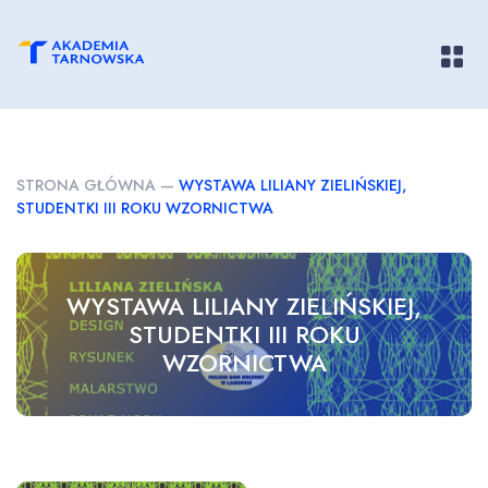
Pokaż/
STRONA GŁÓWNA
—
WYSTAWA LILIANY ZIELIŃSKIEJ,
STUDENTKI III ROKU WZORNICTWA
WYSTAWA LILIANY ZIELIŃSKIEJ,
STUDENTKI III ROKU
WZORNICTWA