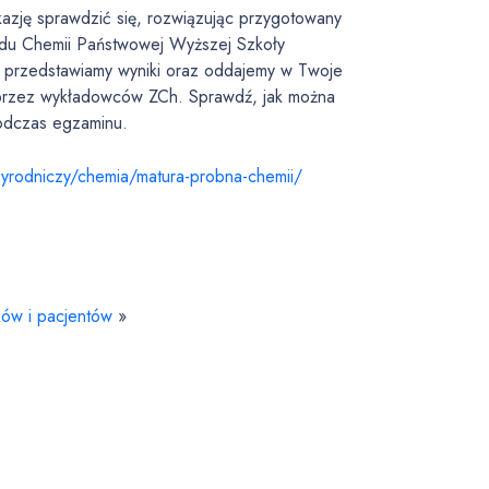
kazję sprawdzić się, rozwiązując przygotowany
ładu Chemii Państwowej Wyższej Szkoły
j przedstawiamy wyniki oraz oddajemy w Twoje
 przez wykładowców ZCh. Sprawdź, jak można
podczas egzaminu.
zyrodniczy/chemia/matura-
probna-chemii/
ków i pacjentów
»