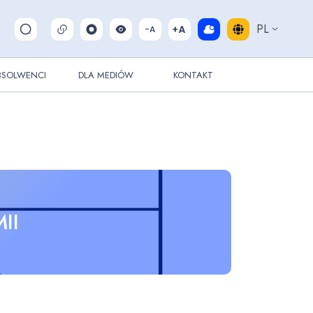
PL
Pokaż/ukryj wyszukiwarkę
BSOLWENCI
DLA MEDIÓW
KONTAKT
II