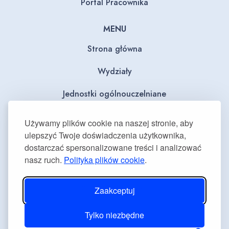
Portal Pracownika
MENU
Strona główna
Wydziały
Jednostki ogólnouczelniane
BIP
Używamy plików cookie na naszej stronie, aby
ulepszyć Twoje doświadczenia użytkownika,
Dla mediów
dostarczać spersonalizowane treści i analizować
nasz ruch.
Polityka plików cookie
.
Deklaracja dostępności
Plan równości płci
Zaakceptuj
Tylko niezbędne