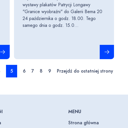
wystawy plakatów Patrycji Longawy
"Granice wyobraźni" do Galerii Bema 20
24 października o godz. 18.00. Tego
samego dnia o godz. 15.0...
ytaj całość
Czytaj całość
4
5
6
7
8
9
Przejdź do ostatniej strony
I
MENU
a
Strona główna