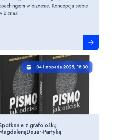
coachingiem w biznesie. Koncepcja siebie
w biznesi...
Czytaj całość
04 listopada 2025, 18:30
Spotkanie z grafolożką
MagdalenąDeuar-Partyką