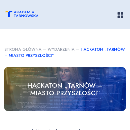
Pokaż/
STRONA GŁÓWNA
—
WYDARZENIA
—
HACKATON „TARNÓW
– MIASTO PRZYSZŁOŚCI”
HACKATON „TARNÓW –
MIASTO PRZYSZŁOŚCI”