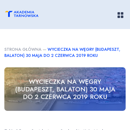
Pokaż/
STRONA GŁÓWNA
—
WYCIECZKA NA WĘGRY (BUDAPESZT,
BALATON) 30 MAJA DO 2 CZERWCA 2019 ROKU
WYCIECZKA NA WĘGRY
(BUDAPESZT, BALATON) 30 MAJA
DO 2 CZERWCA 2019 ROKU