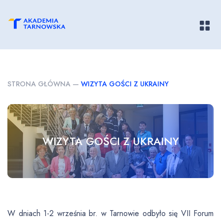
Pokaż/
STRONA GŁÓWNA
—
WIZYTA GOŚCI Z UKRAINY
WIZYTA GOŚCI Z UKRAINY
W dniach 1-2 września br. w Tarnowie odbyło się VII Forum