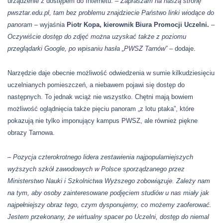
urządzenie z dostępem do Internetu.
–
Zapraszam na naszą stronę
pwsztar.edu.pl, tam bez problemu znajdziecie Państwo linki wiodące do
panoram
– wyjaśnia
Piotr Kopa, kierownik Biura Promocji Uczelni.
–
Oczywiście dostęp do zdjęć można uzyskać także z poziomu
przeglądarki Google, po wpisaniu hasła „PWSZ Tarnów” –
dodaje.
Narzędzie daje obecnie możliwość odwiedzenia w sumie kilkudziesięciu
uczelnianych pomieszczeń, a niebawem pojawi się dostęp do
następnych. To jednak wciąż nie wszystko. Chętni mają bowiem
możliwość oglądnięcia także pięciu panoram „z lotu ptaka”, które
pokazują nie tylko imponujący kampus PWSZ, ale również piękne
obrazy Tarnowa.
– Pozycja czterokrotnego lidera zestawienia najpopularniejszych
wyższych szkół zawodowych w Polsce sporządzanego przez
Ministerstwo Nauki i Szkolnictwa Wyższego zobowiązuje. Zależy nam
na tym, aby osoby zainteresowane podjęciem studiów u nas miały jak
najpełniejszy obraz tego, czym dysponujemy, co możemy zaoferować.
Jestem przekonany, że wirtualny spacer po
U
czelni, dostęp do niemal