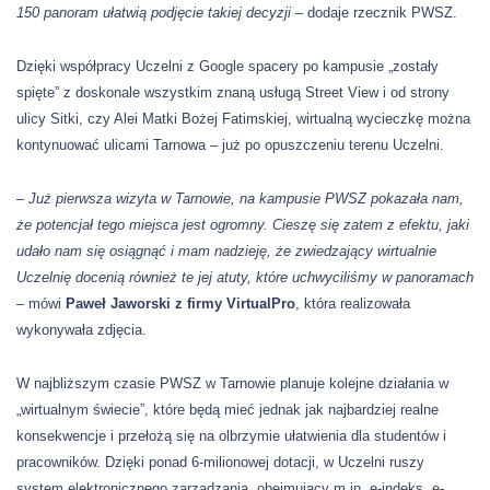
150 panoram
ułatwią
podjęcie takiej decyzji –
dodaje rzecznik PWSZ.
Dzięki współpracy Uczelni z Google spacery po kampusie „zostały
spięte” z doskonale wszystkim znaną usługą Street View i od strony
ulicy Sitki, czy Alei Matki Bożej Fatimskiej, wirtualną wycieczkę można
kontynuować ulicami Tarnowa – już po opuszczeniu terenu Uczelni.
– Już pierwsza wizyta w Tarnowie, na kampusie PWSZ pokazała nam,
że potencjał tego miejsca jest ogromny. Cieszę się zatem z efektu, jaki
udało nam się osiągnąć i mam nadzieję, że zwiedzający wirtualnie
Uczelnię docenią również te jej atuty, które uchwyciliśmy w panoramach
–
mówi
Paweł Jaworski z firmy VirtualPro
, która realizowała
wykonywała zdjęcia.
W najbliższym czasie PWSZ w Tarnowie planuje kolejne działania w
„wirtualnym świecie”, które będą mieć jednak jak najbardziej realne
konsekwencje i przełożą się na olbrzymie ułatwienia dla studentów i
pracowników. Dzięki ponad 6-milionowej dotacji, w Uczelni ruszy
system elektronicznego zarządzania, obejmujący m.in. e-indeks, e-