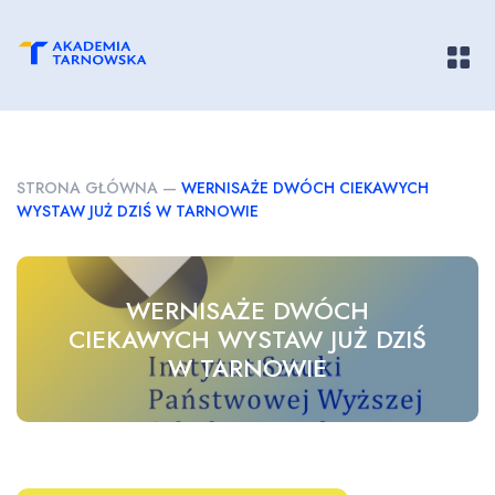
Pokaż/
STRONA GŁÓWNA
—
WERNISAŻE DWÓCH CIEKAWYCH
WYSTAW JUŻ DZIŚ W TARNOWIE
WERNISAŻE DWÓCH
CIEKAWYCH WYSTAW JUŻ DZIŚ
W TARNOWIE