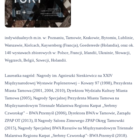
indywidualnych m.in. w: Poznaniu, Tarnowie, Krakowie, Bytomiu, Lublinie,
Warszawie, Kielcach, Kaysersberg (Francja), Goedereede (Holandia), oraz ok.
140 wystawach zbiorowych w: Polsce, Francji, Irlandii, Ukrainie, Słowacji,
Węgrzech, Belgii, Szwecji, Holandii.
Laureatka nagród: Nagrody im. Agnieszki Sienkiewicz na XXIV
Międzynarodowej Wystawie Poplenerowej – Kowary 97 (1998), Prezydenta
Miasta Tarnowa (2001, 2004, 2010), Dyrektora Wydziału Kultury Miasta
Tarnowa (2005), Nagrody Specjalnej Prezydenta Miasta Tarnowa na
Międzynarodowym Triennale Malarstwa Regionu Karpat „Srebrny
Czworokąt” – BWA Przemyśl (2006), Dyrektora BWA w Tarnowie, Zarządu
ZPAP OT (2013), II Nagrody Salonu Zimowego ZPAP Okręg Tarnowski
(2015), Nagrody Specjalnej BWA Rzeszów na Międzynarodowym Triennale
Malarstwa Regionu Karpat „Srebrny Czworokąt”- BWA Przemyśl (2018).