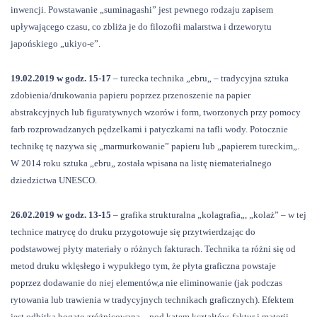
inwencji. Powstawanie „suminagashi” jest pewnego rodzaju zapisem
upływającego czasu, co zbliża je do filozofii malarstwa i drzeworytu
japońskiego „ukiyo-e”.
19.02.2019 w godz. 15-17
– turecka technika
„
ebru
„
– tradycyjna sztuka
zdobienia/drukowania papieru poprzez przenoszenie na papier
abstrakcyjnych lub figuratywnych wzorów i form, tworzonych przy pomocy
farb rozprowadzanych pędzelkami i patyczkami na tafli wody. Potocznie
technikę tę nazywa się
„
marmurkowanie
”
papieru lub
„
papierem tureckim
„
.
W 2014 roku sztuka
„
ebru
„
została wpisana na listę niematerialnego
dziedzictwa UNESCO.
26.02.2019 w godz. 13-15
– grafika strukturalna
„k
olagrafia
„
,
„
kolaż” – w tej
technice matrycę do druku przygotowuje się przytwierdzając do
podstawowej płyty materiały o różnych fakturach. Technika ta różni się od
metod druku wklęsłego i wypukłego tym, że płyta graficzna powstaje
poprzez dodawanie do niej elementów,a nie eliminowanie (jak podczas
rytowania lub trawienia w tradycyjnych technikach graficznych). Efektem
jest odbitka bogato zróżnicowana – pod kątem kształtów, faktur i materii –