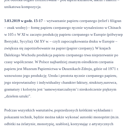
unikatowa kompozycja.
5.03.2019 w godz. 15-17
– wytwarzanie papieru czerpanego (relief i filigran
– znak wodny) – formę papieru czerpanego ręcznie wynaleziono w Chinach
w 105 r. W XI w. zaczęto produkcję papieru czerpanego w Europie (półwysep
Iberyjski, Sycylia). Od XV w. – czyli zapoczątkowania druku w Europie –
zwiększa się zapotrzebowanie na papier (papier czerpany). W krajach
Dalekiego Wschodu produkcja papieru czerpanego trwa nieprzerwanie po
czasy współczesne. W Polsce najbardziej znanym ośrodkiem czerpania
papieru jest Muzeum Papiernictwa w Dusznikach-Zdroju, gdzie od 1971 r.
wznowiono jego produkcję. Uroda i prostota ręcznie czerpanego papieru,
jego niepowtarzalny i indywidualny charakter faktury, struktury,surowca,
gramatury i kolorytu jest ‘samowystarczalnym’ i nieskończenie pięknym
„
dziełem sztuki”.
Podczas wszystkich warsztatów, poprzedzonych krótkimi wykładami i
pokazami technik, będzie można także wykonać autorski monoprint (m.in.
odbitki na żelatynie, monotypię, szablon), korzystając z artystycznych