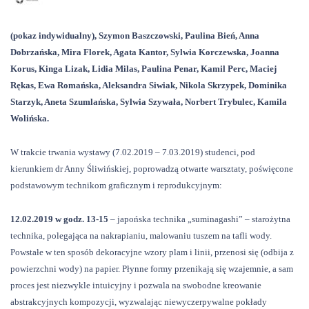
(pokaz indywidualny), Szymon Baszczowski, Paulina Bień, Anna
Dobrzańska, Mira Florek, Agata Kantor, Sylwia Korczewska, Joanna
Korus, Kinga Lizak, Lidia Milas, Paulina Penar, Kamil Perc, Maciej
Rękas, Ewa Romańska, Aleksandra Siwiak, Nikola Skrzypek, Dominika
Starzyk, Aneta Szumlańska, Sylwia Szywała, Norbert Trybulec, Kamila
Wolińska.
W trakcie trwania wystawy (7.02.2019 – 7.03.2019) studenci, pod
kierunkiem dr Anny Śliwińskiej, poprowadzą otwarte warsztaty, poświęcone
podstawowym technikom graficznym i reprodukcyjnym:
12.02.2019 w godz. 13-15
– japońska technika „suminagashi” – starożytna
technika, polegająca na nakrapianiu, malowaniu tuszem na tafli wody.
Powstałe w ten sposób dekoracyjne wzory plam i linii, przenosi się (odbija z
powierzchni wody) na papier. Płynne formy przenikają się wzajemnie, a sam
proces jest niezwykle intuicyjny i pozwala na swobodne kreowanie
abstrakcyjnych kompozycji, wyzwalając niewyczerpywalne pokłady