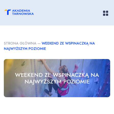
Pokaż/
STRONA GŁÓWNA
—
WEEKEND ZE WSPINACZKĄ NA
NAJWYŻSZYM POZIOMIE
WEEKEND ZE WSPINACZKĄ NA
NAJWYŻSZYM POZIOMIE