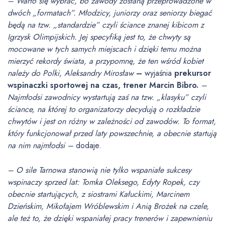
– Warto się wybrać, bo zawody zostaną przeprowadzone w
dwóch „formatach”. Młodzicy, juniorzy oraz seniorzy biegać
będą na tzw. „standardzie” czyli ściance znanej kibicom z
Igrzysk Olimpijskich. Jej specyfiką jest to, że chwyty są
mocowane w tych samych miejscach i dzięki temu można
mierzyć rekordy świata, a przypomnę, że ten wśród kobiet
należy do Polki, Aleksandry Mirosław
–
wyjaśnia
prekursor
wspinaczki sportowej na czas, trener Marcin Bibro.
–
Najmłodsi zawodnicy wystartują zaś na tzw. „klasyku” czyli
ściance, na której to organizatorzy decydują o rozkładzie
chwytów i jest on różny w zależności od zawodów. To format,
który funkcjonował przed laty powszechnie, a obecnie startują
na nim najmłodsi –
dodaje.
– O sile Tarnowa stanowią nie tylko wspaniałe sukcesy
wspinaczy sprzed lat: Tomka Oleksego, Edyty Ropek, czy
obecnie startujących, z siostrami Kałuckimi, Marcinem
Dzieńskim, Mikołajem Wróblewskim i Anią Brożek na czele,
ale też to, że dzięki wspaniałej pracy trenerów i zapewnieniu