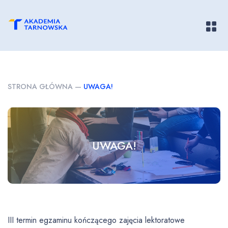
Pokaż/
STRONA GŁÓWNA
—
UWAGA!
UWAGA!
III termin egzaminu kończącego zajęcia lektoratowe