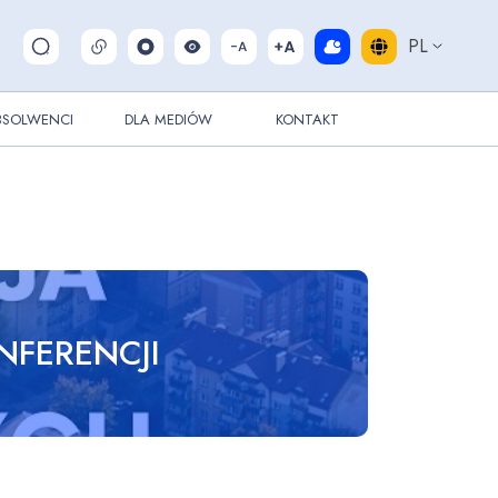
PL
Pokaż/ukryj wyszukiwarkę
BSOLWENCI
DLA MEDIÓW
KONTAKT
NFERENCJI