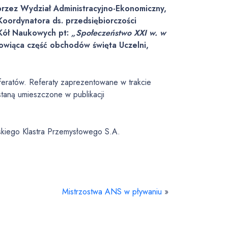
rzez Wydział Administracyjno-Ekonomiczny,
ordynatora ds. przedsiębiorczości
 Kół Naukowych pt:
„Społeczeństwo XXI w. w
nowiąca część obchodów święta Uczelni,
feratów. Referaty zaprezentowane w trakcie
ostaną umieszczone w publikacji
skiego Klastra Przemysłowego S.A.
Mistrzostwa ANS w pływaniu
»