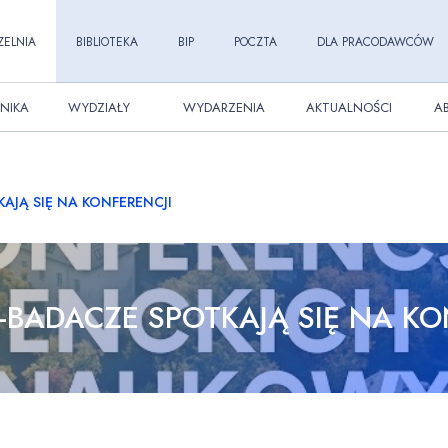
ZELNIA
BIBLIOTEKA
BIP
POCZTA
DLA PRACODAWCÓW
NIKA
WYDZIAŁY
WYDARZENIA
AKTUALNOŚCI
A
AJĄ SIĘ NA KONFERENCJI
-BADACZE SPOTKAJĄ SIĘ NA KO