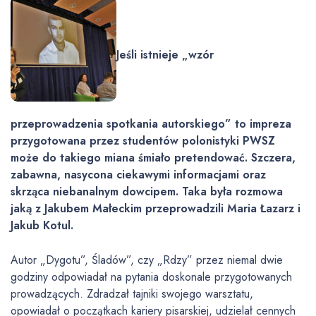
Jeśli istnieje „wzór
przeprowadzenia spotkania autorskiego” to impreza
przygotowana przez studentów polonistyki PWSZ
może do takiego miana śmiało pretendować. Szczera,
zabawna, nasycona ciekawymi informacjami oraz
skrząca niebanalnym dowcipem. Taka była rozmowa
jaką z Jakubem Małeckim przeprowadzili Maria Łazarz i
Jakub Kotul.
Autor „Dygotu”, Śladów”, czy „Rdzy” przez niemal dwie
godziny odpowiadał na pytania doskonale przygotowanych
prowadzących. Zdradzał tajniki swojego warsztatu,
opowiadał o początkach kariery pisarskiej, udzielał cennych