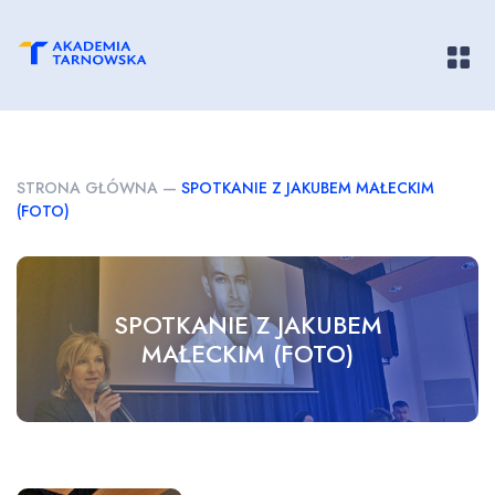
Pokaż/
STRONA GŁÓWNA
—
SPOTKANIE Z JAKUBEM MAŁECKIM
(FOTO)
SPOTKANIE Z JAKUBEM
MAŁECKIM (FOTO)