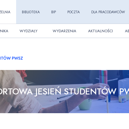
ZELNIA
BIBLIOTEKA
BIP
POCZTA
DLA PRACODAWCÓW
NIKA
WYDZIAŁY
WYDARZENIA
AKTUALNOŚCI
A
ENTÓW PWSZ
ORTOWA JESIEŃ STUDENTÓW P