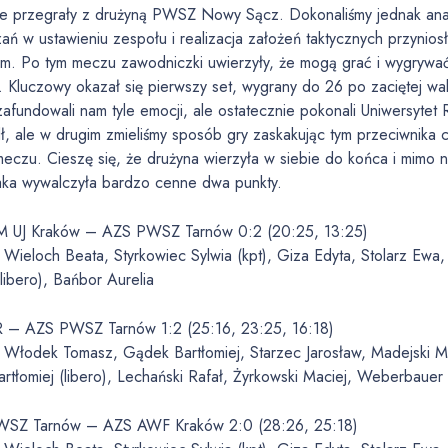
ie przegrały z drużyną PWSZ Nowy Sącz. Dokonaliśmy jednak anali
ań w ustawieniu zespołu i realizacja założeń taktycznych przyni
m. Po tym meczu zawodniczki uwierzyły, że mogą grać i wygrywa
 Kluczowy okazał się pierwszy set, wygrany do 26 po zaciętej wa
zafundowali nam tyle emocji, ale ostatecznie pokonali Uniwersytet 
ł, ale w drugim zmieliśmy sposób gry zaskakując tym przeciwnika
eczu. Cieszę się, że drużyna wierzyła w siebie do końca i mimo 
eaka wywalczyła bardzo cenne dwa punkty.
 UJ Kraków – AZS PWSZ Tarnów 0:2 (20:25, 13:25)
ieloch Beata, Styrkowiec Sylwia (kpt), Giza Edyta, Stolarz Ewa,
(libero), Bańbor Aurelia
 – AZS PWSZ Tarnów 1:2 (25:16, 23:25, 16:18)
Włodek Tomasz, Gądek Bartłomiej, Starzec Jarosław, Madejski Mi
artłomiej (libero), Lechański Rafał, Żyrkowski Maciej, Weberbauer 
SZ Tarnów – AZS AWF Kraków 2:0 (28:26, 25:18)