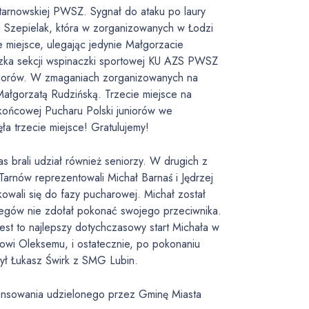
 tarnowskiej PWSZ. Sygnał do ataku po laury
 Szepielak, która w zorganizowanych w Łodzi
 miejsce, ulegając jedynie Małgorzacie
czka sekcji wspinaczki sportowej KU AZS PWSZ
uniorów. W zmaganiach zorganizowanych na
i Małgorzatą Rudzińską. Trzecie miejsce na
 końcowej Pucharu Polski juniorów we
a trzecie miejsce! Gratulujemy!
brali udział również seniorzy. W drugich z
Tarnów reprezentowali Michał Barnaś i Jędrzej
owali się do fazy pucharowej. Michał został
egów nie zdołał pokonać swojego przeciwnika.
est to najlepszy dotychczasowy start Michała w
owi Oleksemu, i ostatecznie, po pokonaniu
ył Łukasz Świrk z SMG Lubin.
ansowania udzielonego przez Gminę Miasta