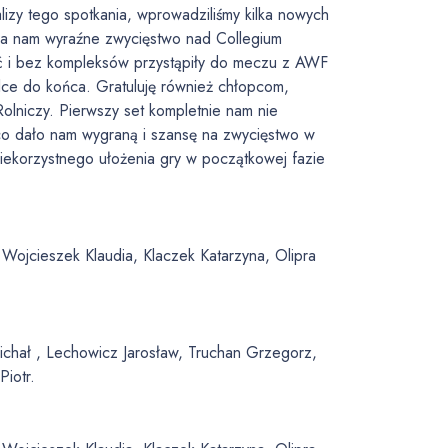
zy tego spotkania, wprowadziliśmy kilka nowych
osła nam wyraźne zwycięstwo nad Collegium
ć i bez kompleksów przystąpiły do meczu z AWF
lce do końca. Gratuluję również chłopcom,
Rolniczy. Pierwszy set kompletnie nam nie
 co dało nam wygraną i szansę na zwycięstwo w
niekorzystnego ułożenia gry w początkowej fazie
 Wojcieszek Klaudia, Klaczek Katarzyna, Olipra
chał , Lechowicz Jarosław, Truchan Grzegorz,
Piotr.