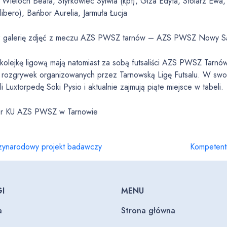
ieloch Beata, Styrkowiec Sylwia (kpt), Giza Edyta, Stolarz Ewa,
(libero), Bańbor Aurelia, Jarmuła Łucja
 galerię zdjęć z meczu AZS PWSZ tarnów – AZS PWSZ Nowy 
kolejkę ligową mają natomiast za sobą futsaliści AZS PWSZ Tarnó
 rozgrywek organizowanych przez Tarnowską Ligę Futsalu. W swo
i Luxtorpedę Soki Pysio i aktualnie zajmują piąte miejsce w tabeli.
r KU AZS PWSZ w Tarnowie
zynarodowy projekt badawczy
Kompetentn
I
MENU
a
Strona główna