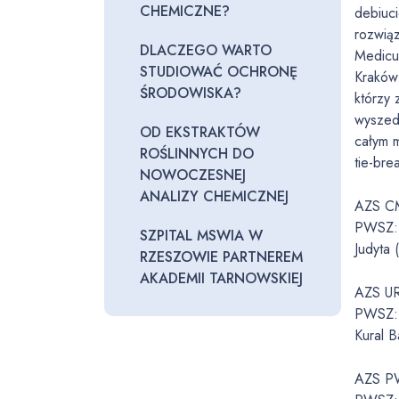
CHEMICZNE?
debiuc
rozwiąz
DLACZEGO WARTO
Medicu
STUDIOWAĆ OCHRONĘ
Kraków.
ŚRODOWISKA?
którzy 
wyszed
OD EKSTRAKTÓW
całym m
ROŚLINNYCH DO
tie-br
NOWOCZESNEJ
ANALIZY CHEMICZNEJ
AZS CM
PWSZ: W
SZPITAL MSWIA W
Judyta 
RZESZOWIE PARTNEREM
AKADEMII TARNOWSKIEJ
AZS UR
PWSZ: 
Kural B
AZS PW