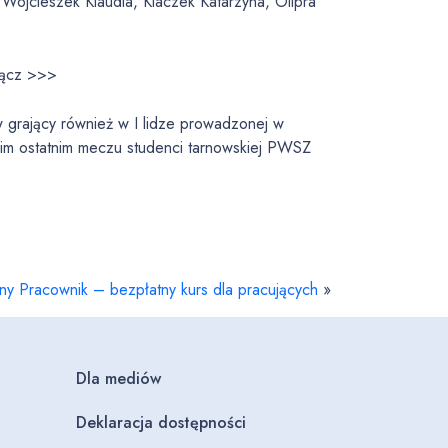
 Wojcieszek Klaudia, Klaczek Katarzyna, Olipra
Sącz >>>
w grający również w I lidze prowadzonej w
im ostatnim meczu studenci tarnowskiej PWSZ
y Pracownik – bezpłatny kurs dla pracujących
»
Dla mediów
Deklaracja dostępności