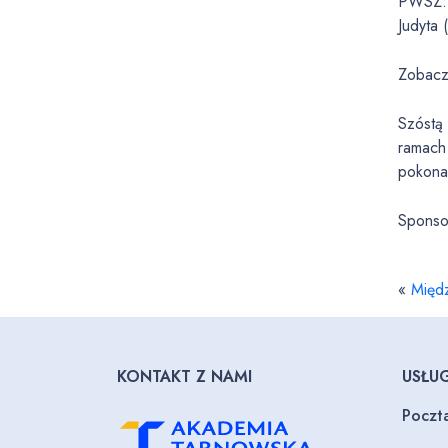
PWSZ: W
Judyta 
Zobacz
Szóstą 
ramach
pokonal
Sponso
«
Międ
KONTAKT Z NAMI
USŁUG
Poczt