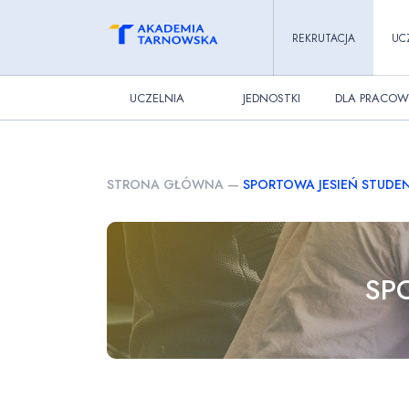
REKRUTACJA
UC
UCZELNIA
JEDNOSTKI
DLA PRACOW
STRONA GŁÓWNA
—
SPORTOWA JESIEŃ STUD
SP