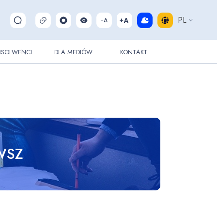
PL
Pokaż/ukryj wyszukiwarkę
BSOLWENCI
DLA MEDIÓW
KONTAKT
WSZ