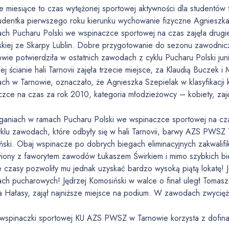
e miesiące to czas wytężonej sportowej aktywności dla studentów
tudentka pierwszego roku kierunku wychowanie fizyczne Agnieszka
ch Pucharu Polski we wspinaczce sportowej na czas zajęła drugie
skiej ze Skarpy Lublin. Dobre przygotowanie do sezonu zawodni
owie potwierdziła w ostatnich zawodach z cyklu Pucharu Polski j
ej ścianie hali Tarnovii zajęła trzecie miejsce, za Klaudią Buczek 
ch w Tarnowie, oznaczało, że Agnieszka Szepielak w klasyfikacji
zce na czas za rok 2010, kategoria młodzieżowcy – kobiety, zajęł
aniach w ramach Pucharu Polski we wspinaczce sportowej na czas 
klu zawodach, które odbyły się w hali Tarnovii, barwy AZS PWSZ 
ski. Obaj wspinacze po dobrych biegach eliminacyjnych zakwalifik
wiony z faworytem zawodów Łukaszem Świrkiem i mimo szybkich bi
 czasy pozwoliły mu jednak uzyskać bardzo wysoką piątą lokatę! J
ch pucharowych! Jędrzej Komosiński w walce o finał uległ Tomasz
a Hałasy, zajął najniższe miejsce na podium. W zawodach zwycięż
 wspinaczki sportowej KU AZS PWSZ w Tarnowie korzysta z dofin