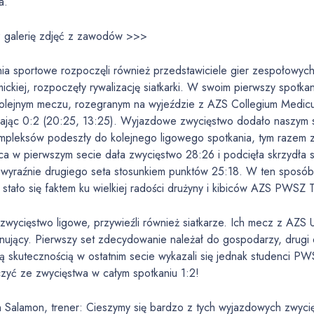
a.
 galerię zdjęć z zawodów >>>
a sportowe rozpoczęli również przedstawiciele gier zespołowych.
ickiej, rozpoczęły rywalizację siatkarki. W swoim pierwszy spot
kolejnym meczu, rozegranym na wyjeździe z AZS Collegium Medicum
ając 0:2 (20:25, 13:25). Wyjazdowe zwycięstwo dodało naszym stu
mpleksów podeszły do kolejnego ligowego spotkania, tym razem 
ca w pierwszym secie dała zwycięstwo 28:26 i podcięła skrzydła 
 wyraźnie drugiego seta stosunkiem punktów 25:18. W ten sposó
stało się faktem ku wielkiej radości drużyny i kibiców AZS PWSZ 
zwycięstwo ligowe, przywieźli również siatkarze. Ich mecz z AZS 
nujący. Pierwszy set zdecydowanie należał do gospodarzy, drugi 
 skutecznością w ostatnim secie wykazali się jednak studenci PWS
czyć ze zwycięstwa w całym spotkaniu 1:2!
n Salamon, trener: Cieszymy się bardzo z tych wyjazdowych zwyci