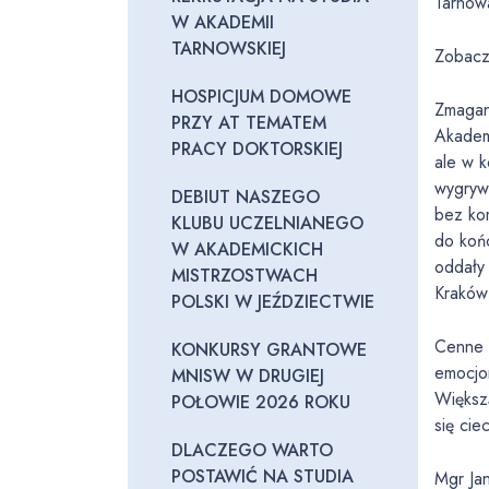
Tarnow
W AKADEMII
TARNOWSKIEJ
Zobacz
HOSPICJUM DOMOWE
Zmagani
PRZY AT TEMATEM
Akadem
PRACY DOKTORSKIEJ
ale w 
wygryw
DEBIUT NASZEGO
bez ko
KLUBU UCZELNIANEGO
do koń
W AKADEMICKICH
oddały
MISTRZOSTWACH
Kraków 
POLSKI W JEŹDZIECTWIE
Cenne 
KONKURSY GRANTOWE
emocjo
MNISW W DRUGIEJ
Większą
POŁOWIE 2026 ROKU
się cie
DLACZEGO WARTO
POSTAWIĆ NA STUDIA
Mgr Ja