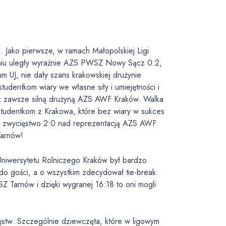
 Jako pierwsze, w ramach Małopolskiej Ligi
kaniu uległy wyraźnie AZS PWSZ Nowy Sącz 0:2,
 UJ, nie dały szans krakowskiej drużynie
dentkom wiary we własne siły i umiejętności i
z zawsze silną drużyną AZS AWF Kraków. Walka
studentkom z Krakowa, które bez wiary w sukces
b zwycięstwo 2:0 nad reprezentacją AZS AWF
Tarnów!
Uniwersytetu Rolniczego Kraków był bardzo
do gości, a o wszystkim zdecydował tie-break.
Z Tarnów i dzięki wygranej 16:18 to oni mogli
ęstw. Szczególnie dziewczęta, które w ligowym