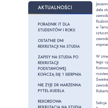
Jesienn
AKTUALNOŚCI
dała s
zawoda
Rudziń
PORADNIK IT DLA
w Tarn
STUDENTÓW I ROKU
sztuczn
zawoda
OSTATNIE DNI
wspinac
REKRUTACJI NA STUDIA
W zmag
ZAPISY NA STUDIA PO
tego cy
REKRUTACJI
Komosiń
PODSTAWOWEJ
rozsta
KOŃCZĄ SIĘ 1 SIERPNIA
Świetne
NIE ŻYJE DR MARZENNA
zawoda
PYTEL-KUDELA
Robert
REKORDOWA
Sekcja
REKRUTACJA NA STUDIA