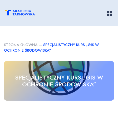
Pokaż/
STRONA GŁÓWNA
—
SPECJALISTYCZNY KURS „GIS W
OCHRONIE ŚRODOWISKA”
SPECJALISTYCZNY KURS „GIS W
OCHRONIE ŚRODOWISKA”