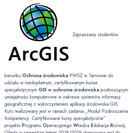
Zapraszamy studentów
kierunku
Ochrona środowiska
PWSZ w Tarnowie do
udziału w niedopłatnym, certyfikowanym kursie
specjalistycznym
GIS w ochronie środowiska
podnoszącym
umiejętności komputerowe w zakresie systemów informacji
geograficznej z wykorzystaniem aplikacji środowiska GIS.
Kurs realizowany jest w ramach zadania „Moduł Podnoszenia
Kompetencji. Certyfikowane kursy specjalistyczne”
projektu
P
rogramu
O
peracyjnego
W
iedza
E
dukacja
R
ozwój.
Oferta w semestrze letnim 2018/2019 skierowana jest do