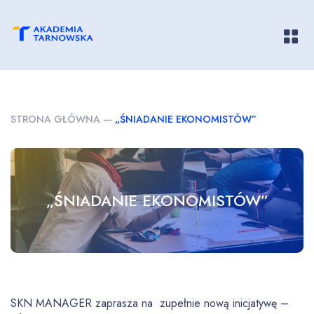
Pokaż/
STRONA GŁÓWNA
—
„ŚNIADANIE EKONOMISTÓW”
„ŚNIADANIE EKONOMISTÓW”
SKN MANAGER zaprasza na zupełnie nową inicjatywę –