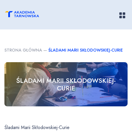
Pokaż/
STRONA GŁÓWNA
—
ŚLADAMI MARII SKŁODOWSKIEJ-CURIE
ŚLADAMI MARII SKŁODOWSKIEJ-
CURIE
Śladami Marii Skłodowskiej-Curie