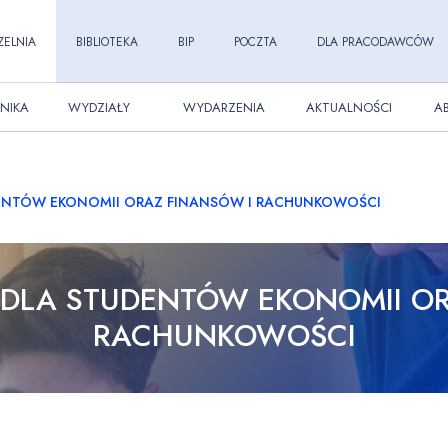
ZELNIA
BIBLIOTEKA
BIP
POCZTA
DLA PRACODAWCÓW
NIKA
WYDZIAŁY
WYDARZENIA
AKTUALNOŚCI
A
DENTÓW EKONOMII ORAZ FINANSÓW I RACHUNKOWOŚCI
 DLA STUDENTÓW EKONOMII O
RACHUNKOWOŚCI