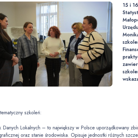
15 i 1
Statys
Małop
Urzędu
Moniką
szkole
Finans
prakt
zawier
szkole
wskaza
 tematyczny szkoleń:
 Danych Lokalnych – to największy w Polsce uporządkowany zbiór 
raficznej oraz stanie środowiska. Opisuje jednostki różnych szcze