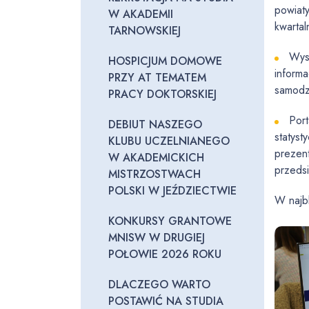
powiaty
W AKADEMII
kwartal
TARNOWSKIEJ
Wys
HOSPICJUM DOMOWE
informa
PRZY AT TEMATEM
samodz
PRACY DOKTORSKIEJ
Port
DEBIUT NASZEGO
statys
KLUBU UCZELNIANEGO
prezent
W AKADEMICKICH
przeds
MISTRZOSTWACH
POLSKI W JEŹDZIECTWIE
W najbl
KONKURSY GRANTOWE
MNISW W DRUGIEJ
POŁOWIE 2026 ROKU
DLACZEGO WARTO
POSTAWIĆ NA STUDIA