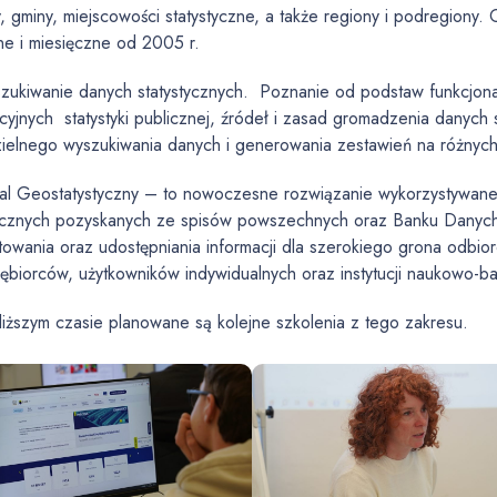
, gminy, miejscowości statystyczne, a także regiony i podregiony
ne i miesięczne od 2005 r.
zukiwanie danych statystycznych. Poznanie od podstaw funkcjonal
cyjnych statystyki publicznej, źródeł i zasad gromadzenia danych 
ielnego wyszukiwania danych i generowania zestawień na różnyc
al Geostatystyczny – to nowoczesne rozwiązanie wykorzystywane d
tycznych pozyskanych ze spisów powszechnych oraz Banku Danych 
owania oraz udostępniania informacji dla szerokiego grona odbiorcó
iębiorców, użytkowników indywidualnych oraz instytucji naukowo-
iższym czasie planowane są kolejne szkolenia z tego zakresu.