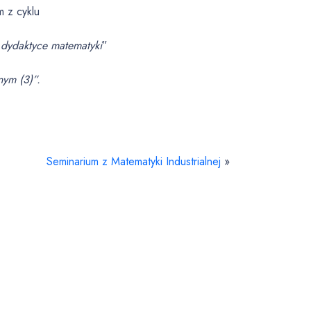
m z cyklu
 dydaktyce matematyki
”
nym (3)”.
Seminarium z Matematyki Industrialnej
»