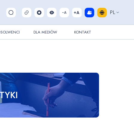
PL
Pokaż/ukryj wyszukiwarkę
BSOLWENCI
DLA MEDIÓW
KONTAKT
TYKI