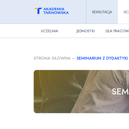
REKRUTACJA
UC
UCZELNIA
JEDNOSTKI
DLA PRACOW
STRONA GŁÓWNA
—
SEMINARIUM Z DYDAKTYKI
SEM