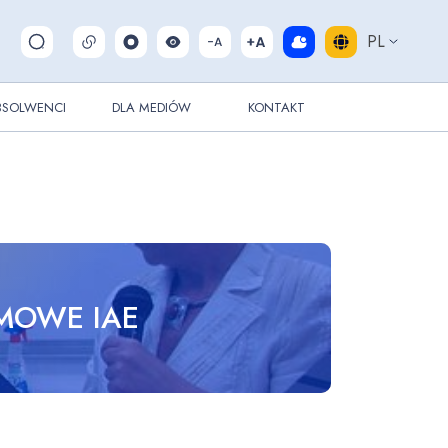
PL
Pokaż/ukryj wyszukiwarkę
BSOLWENCI
DLA MEDIÓW
KONTAKT
MOWE IAE