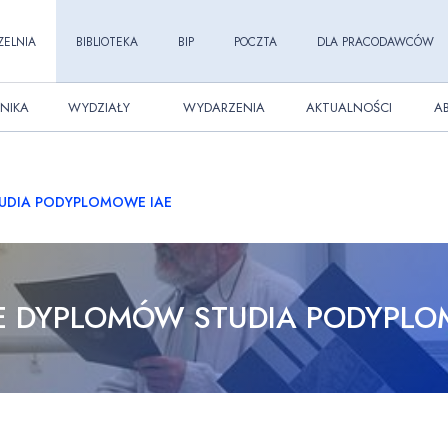
ZELNIA
BIBLIOTEKA
BIP
POCZTA
DLA PRACODAWCÓW
NIKA
WYDZIAŁY
WYDARZENIA
AKTUALNOŚCI
A
UDIA PODYPLOMOWE IAE
E DYPLOMÓW STUDIA PODYPLO