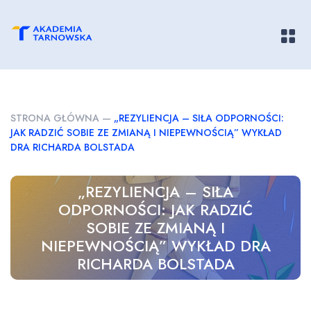
Pokaż/
STRONA GŁÓWNA
—
„REZYLIENCJA – SIŁA ODPORNOŚCI:
JAK RADZIĆ SOBIE ZE ZMIANĄ I NIEPEWNOŚCIĄ” WYKŁAD
DRA RICHARDA BOLSTADA
„REZYLIENCJA – SIŁA
ODPORNOŚCI: JAK RADZIĆ
SOBIE ZE ZMIANĄ I
NIEPEWNOŚCIĄ” WYKŁAD DRA
RICHARDA BOLSTADA