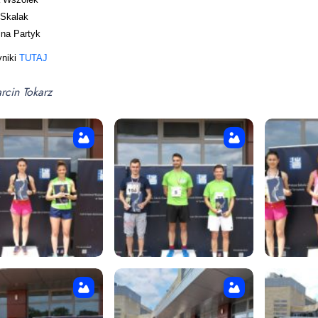
 Skalak
ina Partyk
yniki
TUTAJ
rcin Tokarz