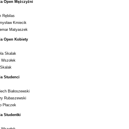
ia Open Mężczyźni
 Rębilas
mysław Kmiecik
emar Matyaszek
ia Open Kobiety
ela Skalak
 Wszołek
 Skalak
ia Studenci
iech Białoszewski
ry Rubaszewski
b Płaczek
ia Studentki
 Wszołek