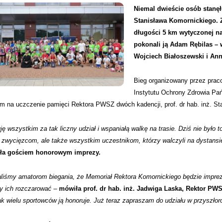
Niemal dwieście osób stanęł
Stanisława Komornickiego. Z
długości 5 km wytyczonej n
pokonali ją Adam Rębilas – 
Wojciech Białoszewski i An
Bieg organizowany przez pra
Instytutu Ochrony Zdrowia Pa
 na uczczenie pamięci Rektora PWSZ dwóch kadencji, prof. dr hab. inż. St
ję wszystkim za tak liczny udział i wspaniałą walkę na trasie. Dziś nie było t
o zwycięzcom, ale także wszystkim uczestnikom, którzy walczyli na dystansi
yła gościem honorowym imprezy.
liśmy amatorom biegania, że Memoriał Rektora Komornickiego będzie imprezą
y ich rozczarować –
mówiła prof. dr hab. inż. Jadwiga Laska, Rektor PW
ak wielu sportowców ją honoruje. Już teraz zapraszam do udziału w przyszł