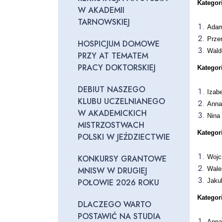
Kategor
W AKADEMII
TARNOWSKIEJ
Adam
Prze
HOSPICJUM DOMOWE
Wald
PRZY AT TEMATEM
PRACY DOKTORSKIEJ
Kategor
DEBIUT NASZEGO
Izab
KLUBU UCZELNIANEGO
Anna
W AKADEMICKICH
Nina
MISTRZOSTWACH
Kategor
POLSKI W JEŹDZIECTWIE
KONKURSY GRANTOWE
Wojc
MNISW W DRUGIEJ
Wale
POŁOWIE 2026 ROKU
Jaku
Kategor
DLACZEGO WARTO
POSTAWIĆ NA STUDIA
Anna