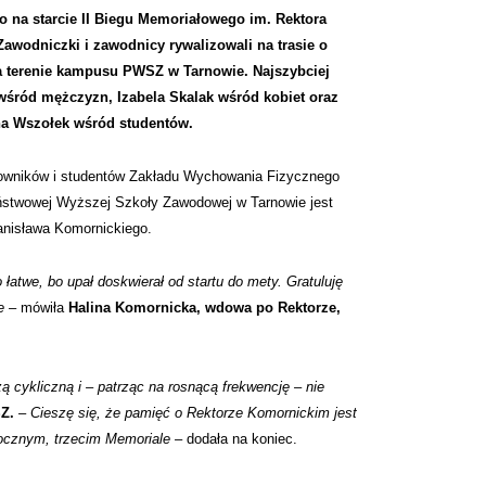
o na starcie II Biegu Memoriałowego im. Rektora
awodniczki i zawodnicy rywalizowali na trasie o
a terenie kampusu PWSZ w Tarnowie. Najszybciej
wśród mężczyzn, Izabela Skalak wśród kobiet oraz
na Wszołek wśród studentów.
cowników i studentów Zakładu Wychowania Fizycznego
ństwowej Wyższej Szkoły Zawodowej w Tarnowie jest
anisława Komornickiego.
o łatwe, bo upał doskwierał od startu do mety. Gratuluję
e –
mówiła
Halina Komornicka,
wdowa po Rektorze,
 cykliczną i – patrząc na rosnącą frekwencję – nie
SZ.
–
Cieszę się, że pamięć o Rektorze Komornickim jest
orocznym, trzecim Memoriale –
dodała na koniec.