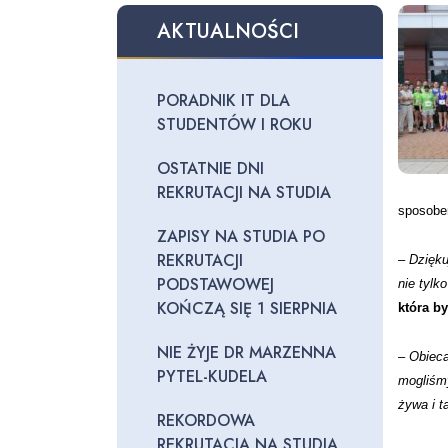
AKTUALNOŚCI
PORADNIK IT DLA
STUDENTÓW I ROKU
OSTATNIE DNI
REKRUTACJI NA STUDIA
sposobem
ZAPISY NA STUDIA PO
REKRUTACJI
– Dzięku
PODSTAWOWEJ
nie tylk
KOŃCZĄ SIĘ 1 SIERPNIA
która b
NIE ŻYJE DR MARZENNA
– Obieca
PYTEL-KUDELA
mogliśm
żywa i t
REKORDOWA
REKRUTACJA NA STUDIA