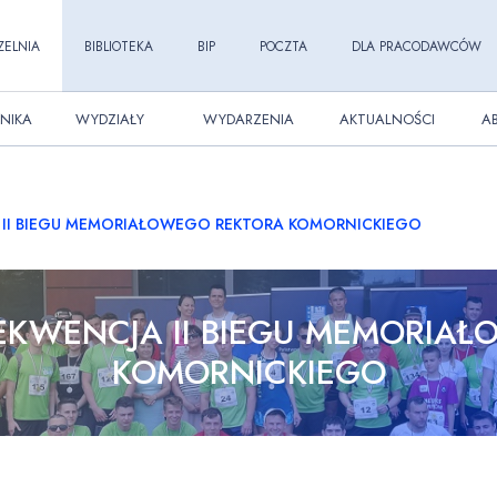
ZELNIA
BIBLIOTEKA
BIP
POCZTA
DLA PRACODAWCÓW
NIKA
WYDZIAŁY
WYDARZENIA
AKTUALNOŚCI
A
II BIEGU MEMORIAŁOWEGO REKTORA KOMORNICKIEGO
KWENCJA II BIEGU MEMORIA
KOMORNICKIEGO