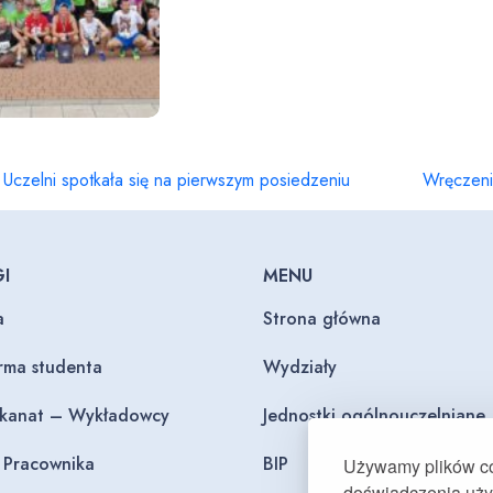
Uczelni spotkała się na pierwszym posiedzeniu
Wręczeni
I
MENU
a
Strona główna
orma studenta
Wydziały
ekanat – Wykładowcy
Jednostki ogólnouczelniane
l Pracownika
BIP
Używamy plików coo
doświadczenia użyt