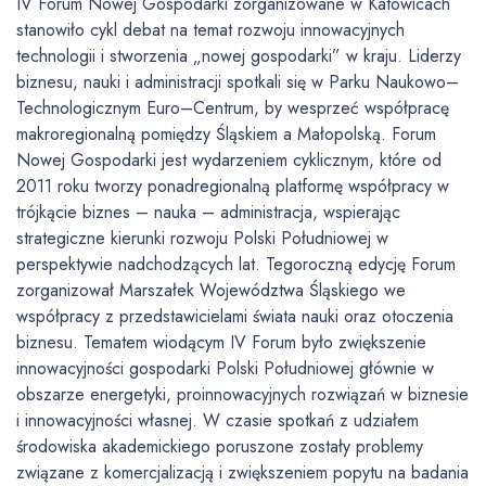
IV Forum Nowej Gospodarki zorganizowane w Katowicach
stanowiło cykl debat na temat rozwoju innowacyjnych
technologii i stworzenia „nowej gospodarki” w kraju. Liderzy
biznesu, nauki i administracji spotkali się w Parku Naukowo–
Technologicznym Euro–Centrum, by wesprzeć współpracę
makroregionalną pomiędzy Śląskiem a Małopolską. Forum
Nowej Gospodarki jest wydarzeniem cyklicznym, które od
2011 roku tworzy ponadregionalną platformę współpracy w
trójkącie biznes – nauka – administracja, wspierając
strategiczne kierunki rozwoju Polski Południowej w
perspektywie nadchodzących lat. Tegoroczną edycję Forum
zorganizował Marszałek Województwa Śląskiego we
współpracy z przedstawicielami świata nauki oraz otoczenia
biznesu. Tematem wiodącym IV Forum było zwiększenie
innowacyjności gospodarki Polski Południowej głównie w
obszarze energetyki, proinnowacyjnych rozwiązań w biznesie
i innowacyjności własnej. W czasie spotkań z udziałem
środowiska akademickiego poruszone zostały problemy
związane z komercjalizacją i zwiększeniem popytu na badania