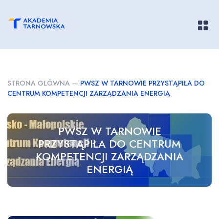
Pokaż/
STRONA GŁÓWNA
—
PWSZ W TARNOWIE PRZYSTĄPIŁA DO
CENTRUM KOMPETENCJI ZARZĄDZANIA ENERGIĄ
PWSZ W TARNOWIE
PRZYSTĄPIŁA DO CENTRUM
KOMPETENCJI ZARZĄDZANIA
ENERGIĄ