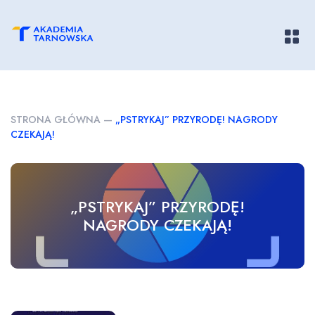
Pokaż/
STRONA GŁÓWNA
—
„PSTRYKAJ” PRZYRODĘ! NAGRODY
CZEKAJĄ!
„PSTRYKAJ” PRZYRODĘ!
NAGRODY CZEKAJĄ!