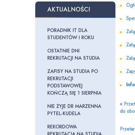
Ogł
AKTUALNOŚCI
Spe
PORADNIK IT DLA
Załą
STUDENTÓW I ROKU
Załą
OSTATNIE DNI
REKRUTACJI NA STUDIA
Załą
ZAPISY NA STUDIA PO
Zapy
REKRUTACJI
Inf
PODSTAWOWEJ
KOŃCZĄ SIĘ 1 SIERPNIA
«
Prze
NIE ŻYJE DR MARZENNA
do obo
PYTEL-KUDELA
REKORDOWA
Przeta
REKRUTACJA NA STUDIA