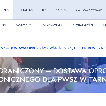
ZELNIA
BIBLIOTEKA
BIP
POCZTA
DLA PRACODAWCÓW
NIKA
WYDZIAŁY
WYDARZENIA
AKTUALNOŚCI
A
NY – DOSTAWA OPROGRAMOWANIA I SPRZĘTU ELEKTRONICZNEG
OGRANICZONY – DOSTAWA OPR
ONICZNEGO DLA PWSZ W TARN