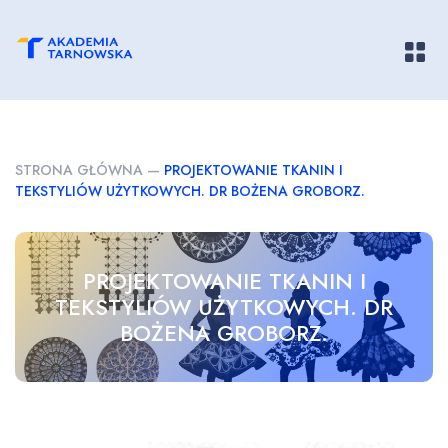
Pokaż/
STRONA GŁÓWNA
—
PROJEKTOWANIE TKANIN I
TEKSTYLIÓW UŻYTKOWYCH. DR BOŻENA GROBORZ.
PROJEKTOWANIE TKANIN I
TEKSTYLIÓW UŻYTKOWYCH. DR
BOŻENA GROBORZ.