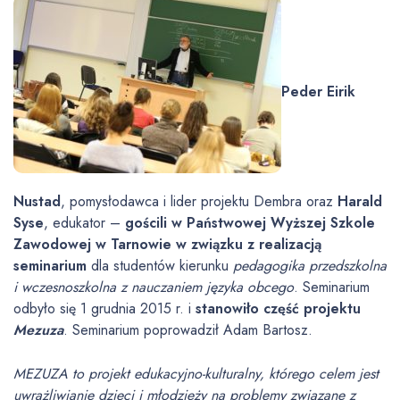
Peder Eirik
Nustad
, pomysłodawca i lider projektu Dembra oraz
Harald
Syse
, edukator –
gościli w Państwowej Wyższej Szkole
Zawodowej w Tarnowie w związku z realizacją
seminarium
dla studentów kierunku
pedagogika przedszkolna
i wczesnoszkolna z nauczaniem języka obcego
. Seminarium
odbyło się 1 grudnia 2015 r. i
stanowiło część projektu
Mezuza
. Seminarium poprowadził Adam Bartosz.
MEZUZA to projekt edukacyjno-kulturalny, którego celem jest
uwrażliwianie dzieci i młodzieży na problemy związane z