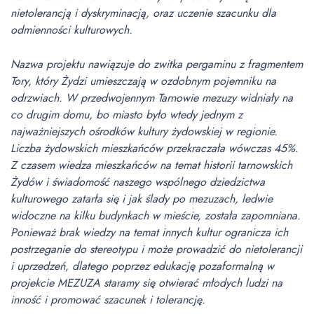
nietolerancją i dyskryminacją, oraz uczenie szacunku dla
odmienności kulturowych.
Nazwa projektu nawiązuje do zwitka pergaminu z fragmentem
Tory, który Żydzi umieszczają w ozdobnym pojemniku na
odrzwiach. W przedwojennym Tarnowie mezuzy widniały na
co drugim domu, bo miasto było wtedy jednym z
najważniejszych ośrodków kultury żydowskiej w regionie.
Liczba żydowskich mieszkańców przekraczała wówczas 45%.
Z czasem wiedza mieszkańców na temat historii tarnowskich
Żydów i świadomość naszego wspólnego dziedzictwa
kulturowego zatarła się i jak ślady po mezuzach, ledwie
widoczne na kilku budynkach w mieście, została zapomniana.
Ponieważ brak wiedzy na temat innych kultur ogranicza ich
postrzeganie do stereotypu i może prowadzić do nietolerancji
i uprzedzeń, dlatego poprzez edukację pozaformalną w
projekcie MEZUZA staramy się otwierać młodych ludzi na
inność i promować szacunek i tolerancję.