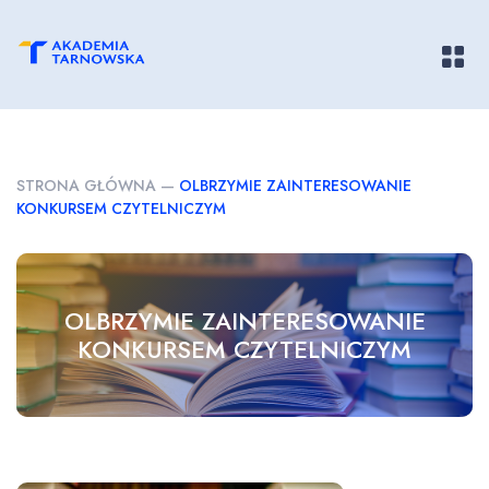
Pokaż/
STRONA GŁÓWNA
—
OLBRZYMIE ZAINTERESOWANIE
KONKURSEM CZYTELNICZYM
OLBRZYMIE ZAINTERESOWANIE
KONKURSEM CZYTELNICZYM