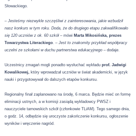
Słowackiego.
– Jesteśmy niezwykle szczęśliwi z zainteresowania, jakie wzbudził
nasz konkurs w tym roku. Doda, że do drugiego etapu zakwalifikowało
się 120 uczniów z ok. 60 szkół –
mówi
Marta Mikosińska, prezes
Towarzystwa Literackiego
.
– Jest to znakomity przykład współpracy
uczelni ze szkołami w duchu partnerstwa edukacyjnego
– dodaje.
Uczestnicy zmagań mogli ponadto wysłuchać wykładu
prof. Jadwigi
Kowalikowej,
który wprowadzał uczniów w świat akademicki, w język
nauki i przygotowywał do dalszych etapów konkursu.
Regionalny finał zaplanowano na środę, 6 marca. Będzie mieć on formę
eliminacji ustnych, a w komisji zasiądą wykładowcy PWSZ i
nauczyciele tarnowskich szkół (członkowie TLiAM). Tego samego dnia,
o godz. 14, odbędzie się uroczyste zakończenie konkursu, ogłoszenie
wyników i wręczenie nagród.