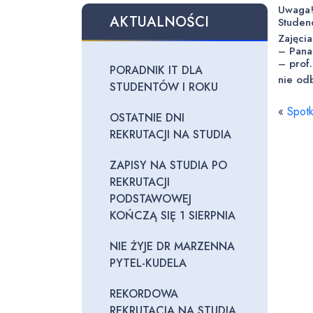
Uwaga
AKTUALNOŚCI
Studenc
Zajęci
– Pana
– prof
PORADNIK IT DLA
nie od
STUDENTÓW I ROKU
«
Spotk
OSTATNIE DNI
REKRUTACJI NA STUDIA
ZAPISY NA STUDIA PO
REKRUTACJI
PODSTAWOWEJ
KOŃCZĄ SIĘ 1 SIERPNIA
NIE ŻYJE DR MARZENNA
PYTEL-KUDELA
REKORDOWA
REKRUTACJA NA STUDIA