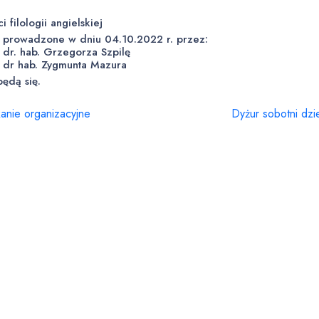
!
i filologii angielskiej
a prowadzone w dniu 04.10.2022 r. przez:
 dr. hab. Grzegorza Szpilę
. dr hab. Zygmunta Mazura
będą się.
anie organizacyjne
Dyżur sobotni dzi