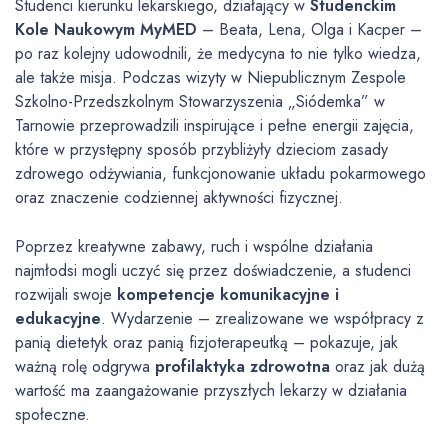
Studenci kierunku lekarskiego, działający w
Studenckim
Kole Naukowym MyMED
– Beata, Lena, Olga i Kacper –
po raz kolejny udowodnili, że medycyna to nie tylko wiedza,
ale także misja. Podczas wizyty w Niepublicznym Zespole
Szkolno-Przedszkolnym Stowarzyszenia „Siódemka” w
Tarnowie przeprowadzili inspirujące i pełne energii zajęcia,
które w przystępny sposób przybliżyły dzieciom zasady
zdrowego odżywiania, funkcjonowanie układu pokarmowego
oraz znaczenie codziennej aktywności fizycznej.
Poprzez kreatywne zabawy, ruch i wspólne działania
najmłodsi mogli uczyć się przez doświadczenie, a studenci
rozwijali swoje
kompetencje komunikacyjne i
edukacyjne
. Wydarzenie – zrealizowane we współpracy z
panią dietetyk oraz panią fizjoterapeutką – pokazuje, jak
ważną rolę odgrywa
profilaktyka zdrowotna
oraz jak dużą
wartość ma zaangażowanie przyszłych lekarzy w działania
społeczne.