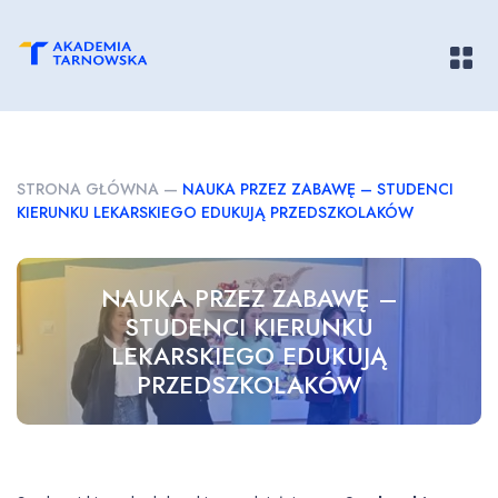
Pokaż/
STRONA GŁÓWNA
—
NAUKA PRZEZ ZABAWĘ – STUDENCI
KIERUNKU LEKARSKIEGO EDUKUJĄ PRZEDSZKOLAKÓW
NAUKA PRZEZ ZABAWĘ –
STUDENCI KIERUNKU
LEKARSKIEGO EDUKUJĄ
PRZEDSZKOLAKÓW