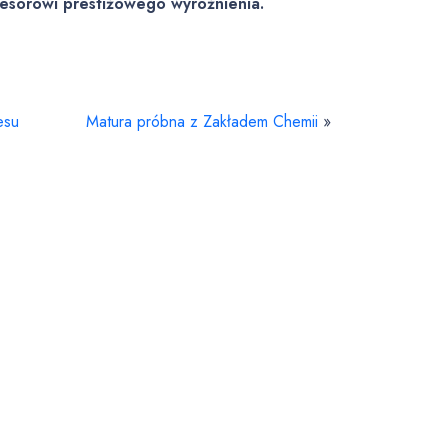
fesorowi prestiżowego wyróżnienia.
esu
Matura próbna z Zakładem Chemii
»