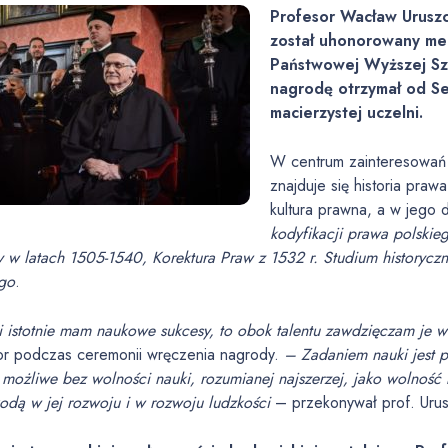
Profesor Wacław Uruszcz
został uhonorowany m
Państwowej Wyższej Sz
nagrodę otrzymał od Se
macierzystej uczelni.
W centrum zainteresowań
znajduje się historia prawa
kultura prawna, a w jego d
kodyfikacji prawa polskie
 w latach 1505-1540, Korektura Praw z 1532 r. Studium historycz
ego
.
i istotnie mam naukowe sukcesy, to obok talentu zawdzięczam je w
or podczas ceremonii wręczenia nagrody.
– Zadaniem nauki jest 
t możliwe bez wolności nauki, rozumianej najszerzej, jako wolność
odą w jej rozwoju i w rozwoju ludzkości
– przekonywał prof. Uru