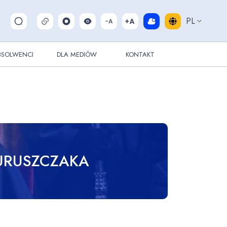
PL
Pokaż/ukryj wyszukiwarkę
BSOLWENCI
DLA MEDIÓW
KONTAKT
URUSZCZAKA