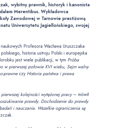
ak, wybitny prawnik, historyk i kanonista
edalem Merentibus. Wykładowca
koły Zawodowej w Tarnowie prestiżową
natu Uniwersytetu Jagiellońskiego, swojej
 naukowych Profesora Wacława Uruszczaka
 polskiego, historia ustroju Polski i europejska
orobku jest wiele publikacji, w tym
Próba
go w pierwszej połowie XVI wieku, Sejm walny
no-prawne
czy
Historia państwa i prawa
 pierwszej kolejności wytężonej pracy
– mówił
poszukiwanie prawdy. Dochodzenie do prawdy
 badań i nauczania. Wszelkie ograniczenia są
szczak.