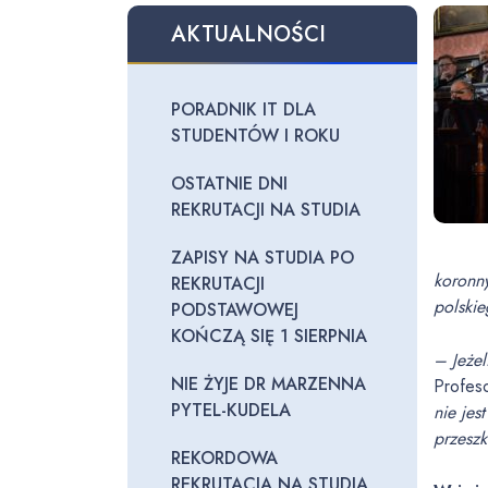
AKTUALNOŚCI
PORADNIK IT DLA
STUDENTÓW I ROKU
OSTATNIE DNI
REKRUTACJI NA STUDIA
ZAPISY NA STUDIA PO
koronny
REKRUTACJI
polski
PODSTAWOWEJ
KOŃCZĄ SIĘ 1 SIERPNIA
– Jeżel
NIE ŻYJE DR MARZENNA
Profes
PYTEL-KUDELA
nie jes
przeszk
REKORDOWA
REKRUTACJA NA STUDIA