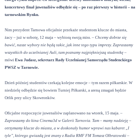
koncertowy finał juwenaliów odbędzie się – po raz pierwszy w historii – na
tarnowskim Rynku.
Nim prezydent Tarnowa oficjalnie przekaże studentom klucze do miasta,
żacy – już w sobotę, 12 maja – wybiorą swoją miss.
– Chcemy dobrze się
bawić, nasze wybory nie będą takie, jak inne tego typu imprezy. Zapraszamy
wszystkich do uczelnianej Auli, tam poznamy najpiękniejszą studentkę –
mówi
Ewa Judasz, sekretarz Rady Uczelnianej Samorządu Studenckiego
PWSZ w Tarnowie.
Dzień później studentów czekają kolejne emocje – tym razem piłkarskie. W
niedzielę odbędzie się bowiem Turniej Piłkarski, a areną zmagań będzie
Orlik przy ulicy Skowronków.
Oficjalne rozpoczęcie juwenaliów zaplanowano na wtorek, 15 maja.
–
Zapraszamy do kina Cinema3d w Galerii Tarnovia. Tam – mamy nadzieję –
otrzymamy klucze do miasta, a w doskonały humor wprawi nas kabaret „I
tyle”, którego gwiazdą jest znany z Radia RMF FM Tomasz Olbratowski –