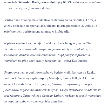
zapowiada
Sebastian Bach, przewodniczący RUSS.
– Po występie kabaretu
rozpocznie się noc filmowa –
dodaje.
Bardzo dużo atrakcji dla studentów zaplanowano na czwartek, 17 maja.
Wtedy odbędzie się spartakiada, ulicami miasta przejedzie „juwebus”, a
zwieńczeniem będzie nocna impreza w klubie Alfa.
W piątek studenci zapraszają z kolei na piknik integracyjny na Placu
Sienkiewicza.
– Juwenalia mają integrować nie tylko studentów, ale
środowisko akademickie z mieszkańcami. Stąd pomysł zaproszenia
wszystkich na plac obok szkoły Szczepanika –
mówi Ewa Judasz.
Ukoronowaniem tygodniowej zabawy będzie wielki koncert na Rynku,
podczas którego wystąpią zespoły Messajah, Future Folk, K.A.C. oraz
kabaret Czwarta Fala.
– Cieszymy się bardzo, że najważniejsza impreza
juwenaliów zagości na tarnowskim Rynku. Dzięki życzliwości władz miasta
oraz wsparciu Tarnowskiego Centrum Kultury możemy zaprosić wszystkich
do wspólnej zabawy –
zachęca Sebastian Bach.