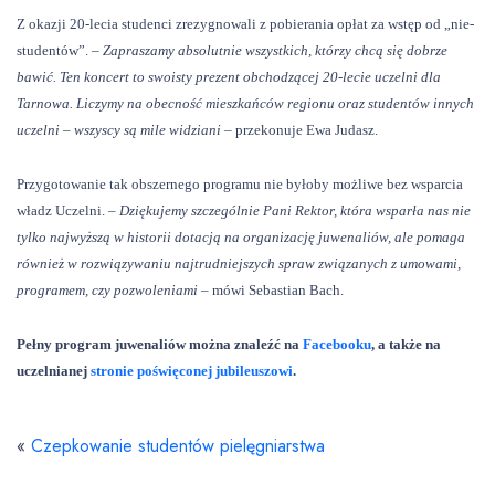
Z okazji 20-lecia studenci zrezygnowali z pobierania opłat za wstęp od „nie-
studentów”.
– Zapraszamy absolutnie wszystkich, którzy chcą się dobrze
bawić. Ten koncert to swoisty prezent obchodzącej 20-lecie uczelni dla
Tarnowa. Liczymy na obecność mieszkańców regionu oraz studentów innych
uczelni – wszyscy są mile widziani –
przekonuje Ewa Judasz.
Przygotowanie tak obszernego programu nie byłoby możliwe bez wsparcia
władz Uczelni.
– Dziękujemy szczególnie Pani Rektor, która wsparła nas nie
tylko najwyższą w historii dotacją na organizację juwenaliów, ale pomaga
również w rozwiązywaniu najtrudniejszych spraw związanych z umowami,
programem, czy pozwoleniami –
mówi Sebastian Bach.
Pełny program juwenaliów można znaleźć na
Facebooku
, a także na
uczelnianej
stronie poświęconej jubileuszowi
.
«
Czepkowanie studentów pielęgniarstwa