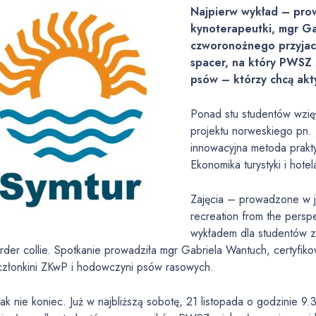
Najpierw wykład – prow
kynoterapeutki, mgr Ga
czworonożnego przyjaci
spacer, na który PWSZ z
psów – którzy chcą akt
Ponad stu studentów wzięł
projektu norweskiego pn. 
innowacyjna metoda prakt
Ekonomika turystyki i hote
Zajęcia – prowadzone w j
recreation from the persp
wykładem dla studentów 
rder collie. Spotkanie prowadziła mgr Gabriela Wantuch, certyfiko
członkini ZKwP i hodowczyni psów rasowych.
ak nie koniec. Już w najbliższą sobotę, 21 listopada o godzinie 