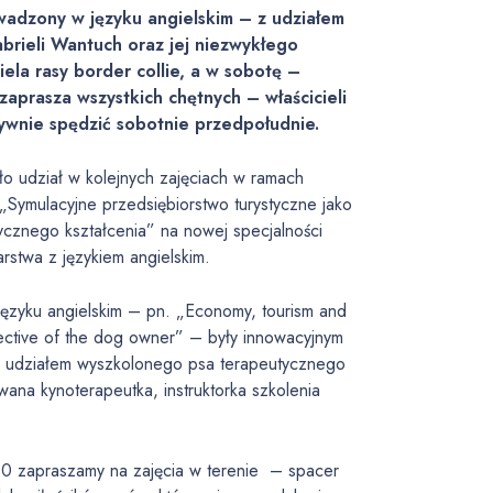
adzony w języku angielskim – z udziałem
brieli Wantuch oraz jej niezwykłego
ela rasy border collie, a w sobotę –
aprasza wszystkich chętnych – właścicieli
ywnie spędzić sobotnie przedpołudnie.
o udział w kolejnych zajęciach w ramach
„Symulacyjne przedsiębiorstwo turystyczne jako
ycznego kształcenia” na nowej specjalności
larstwa z językiem angielskim.
ęzyku angielskim – pn. „Economy, tourism and
ective of the dog owner” – były innowacyjnym
z udziałem wyszkolonego psa terapeutycznego
wana kynoterapeutka, instruktorka szkolenia
9.30 zapraszamy na zajęcia w terenie – spacer