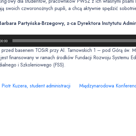
king’owy dla studentów, pracowników PWSZ z ich własnymi psami l
ją swoich czworonożnych pupili, a chcą aktywnie spędzić sobotni
arbara Partyńska-Brzegowy, z-ca Dyrektora Instytutu Admi
00:00
a przed basenem TOSiR przy Al. Tarnowskich 1 – pod Górą św. M
 jest finansowany w ramach środków Fundacji Rozwoju Systemu Edu
dialnego i Szkoleniowego (FSS).
 Piotr Kuzera, student administracji
Międzynarodowa Konferen