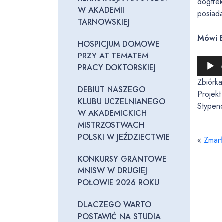
dogtre
W AKADEMII
posiada
TARNOWSKIEJ
Mówi B
HOSPICJUM DOMOWE
PRZY AT TEMATEM
O
PRACY DOKTORSKIEJ
d
Zbiórk
t
DEBIUT NASZEGO
Projekt
w
KLUBU UCZELNIANEGO
Stypen
a
W AKADEMICKICH
r
MISTRZOSTWACH
z
POLSKI W JEŹDZIECTWIE
«
Zmarł
a
c
KONKURSY GRANTOWE
z
MNISW W DRUGIEJ
p
POŁOWIE 2026 ROKU
l
DLACZEGO WARTO
i
POSTAWIĆ NA STUDIA
k