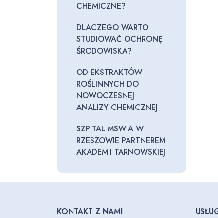
CHEMICZNE?
ó
w
DLACZEGO WARTO
d
STUDIOWAĆ OCHRONĘ
ź
ŚRODOWISKA?
w
i
OD EKSTRAKTÓW
ę
ROŚLINNYCH DO
k
NOWOCZESNEJ
o
ANALIZY CHEMICZNEJ
w
y
SZPITAL MSWIA W
c
RZESZOWIE PARTNEREM
h
AKADEMII TARNOWSKIEJ
KONTAKT Z NAMI
USŁUG