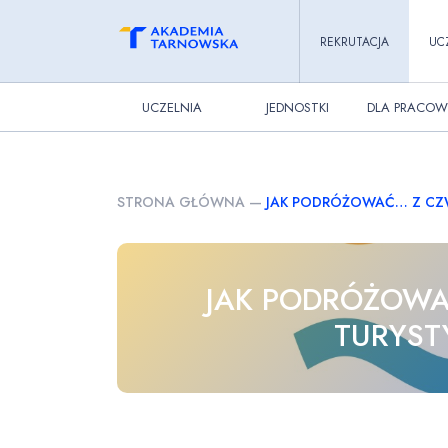
REKRUTACJA
UC
UCZELNIA
JEDNOSTKI
DLA PRACOW
STRONA GŁÓWNA
—
JAK PODRÓŻOWAĆ… Z CZW
JAK PODRÓŻOWA
TURYST