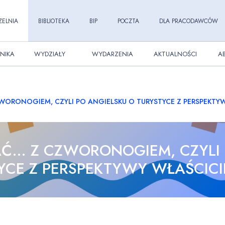
ZELNIA
BIBLIOTEKA
BIP
POCZTA
DLA PRACODAWCÓW
NIKA
WYDZIAŁY
WYDARZENIA
AKTUALNOŚCI
A
ORONOGIEM, CZYLI PO ANGIELSKU O TURYSTYCE Z PERSPEKTYW
Ć… Z CZWORONOGIEM, CZYLI 
YCE Z PERSPEKTYWY WŁAŚCICI