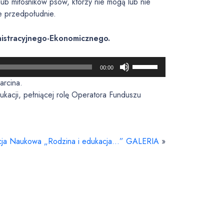
ub miłośników psów, którzy nie mogą lub nie
e przedpołudnie.
nistracyjnego-Ekonomicznego.
U
00:00
ż
arcina.
y
kacji, pełniącej rolę Operatora Funduszu
w
a
j
s
cja Naukowa „Rodzina i edukacja…” GALERIA
»
t
r
z
a
ł
e
k