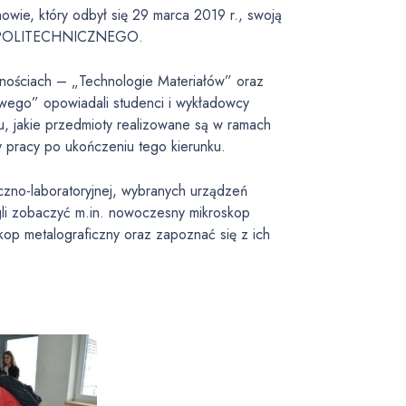
ie, który odbył się 29 marca 2019 r., swoją
U POLITECHNICZNEGO.
lnościach – „Technologie Materiałów” oraz
wego” opowiadali studenci i wykładowcy
ru, jakie przedmioty realizowane są w ramach
y pracy po ukończeniu tego kierunku.
iczno-laboratoryjnej, wybranych urządzeń
ogli zobaczyć m.in. nowoczesny mikroskop
skop metalograficzny oraz zapoznać się z ich