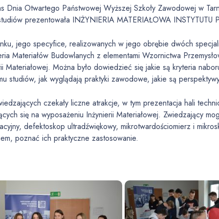
s Dnia Otwartego Państwowej Wyższej Szkoły Zawodowej w Tarnow
ę studiów prezentowała INŻYNIERIA MATERIAŁOWA INSTYTUT
unku, jego specyfice, realizowanych w jego obrębie dwóch specja
ieria Materiałów Budowlanych z elementami Wzornictwa Przemysło
rii Materiałowej. Można było dowiedzieć się jakie są kryteria nabo
u studiów, jak wyglądają praktyki zawodowe, jakie są perspektyw
edzających czekały liczne atrakcje, w tym prezentacja hali techn
ących się na wyposażeniu Inżynierii Materiałowej. Zwiedzający m
acyjny, defektoskop ultradźwiękowy, mikrotwardościomierz i mikro
iem, poznać ich praktyczne zastosowanie.