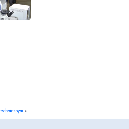
itechnicznym
»