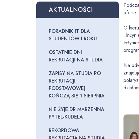
Podcza
AKTUALNOŚCI
ofert
O kier
PORADNIK IT DLA
„Inżyn
STUDENTÓW I ROKU
Inżynie
program
OSTATNIE DNI
REKRUTACJI NA STUDIA
Na odwi
znajduj
ZAPISY NA STUDIA PO
polaryz
REKRUTACJI
działan
PODSTAWOWEJ
KOŃCZĄ SIĘ 1 SIERPNIA
NIE ŻYJE DR MARZENNA
PYTEL-KUDELA
REKORDOWA
REKRUTACJA NA STUDIA