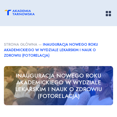
Pokaż/
STRONA GŁÓWNA
—
INAUGURACJA NOWEGO ROKU
AKADEMICKIEGO W WYDZIALE LEKARSKIM I NAUK O
ZDROWIU (FOTORELACJA)
INAUGURACJA NOWEGO ROKU
AKADEMICKIEGO W WYDZIALE
LEKARSKIM I NAUK O ZDROWIU
(FOTORELACJA)