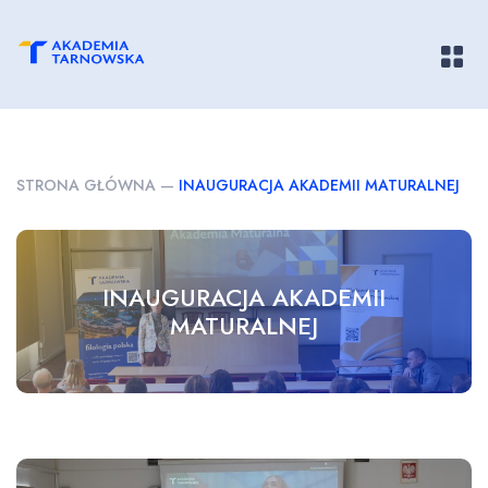
Pokaż/
STRONA GŁÓWNA
—
INAUGURACJA AKADEMII MATURALNEJ
INAUGURACJA AKADEMII
MATURALNEJ