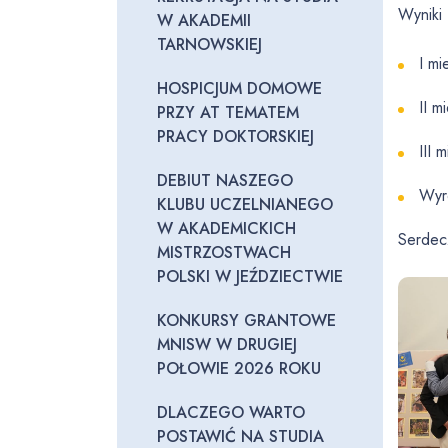
Wyniki
W AKADEMII
TARNOWSKIEJ
I m
HOSPICJUM DOMOWE
II 
PRZY AT TEMATEM
PRACY DOKTORSKIEJ
III 
DEBIUT NASZEGO
Wyr
KLUBU UCZELNIANEGO
W AKADEMICKICH
Serdecz
MISTRZOSTWACH
POLSKI W JEŹDZIECTWIE
KONKURSY GRANTOWE
MNISW W DRUGIEJ
POŁOWIE 2026 ROKU
DLACZEGO WARTO
POSTAWIĆ NA STUDIA