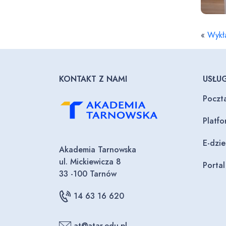
«
Wykła
KONTAKT Z NAMI
USŁUG
Poczt
Platf
E-dzi
Akademia Tarnowska
ul. Mickiewicza 8
Porta
33 -100 Tarnów
14 63 16 620
at@atar.edu.pl