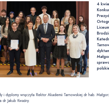
4 kwie
Konkur
Prezyd
Ortogr
Liceum
Brodzi
Katedr
Tarnow
dyktan
Małgor
sprawd
polskie
y i dyplomy wręczyła Rektor Akademii Tarnowskiej dr hab. Małgor
a dr Jakub Kwaśny.