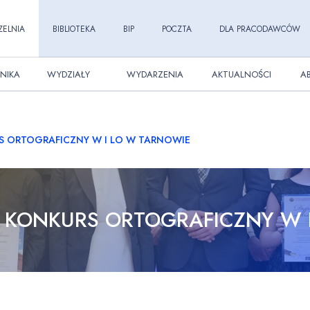
ZELNIA
BIBLIOTEKA
BIP
POCZTA
DLA PRACODAWCÓW
NIKA
WYDZIAŁY
WYDARZENIA
AKTUALNOŚCI
A
RS ORTOGRAFICZNY W I LO W TARNOWIE
Y KONKURS ORTOGRAFICZNY W 