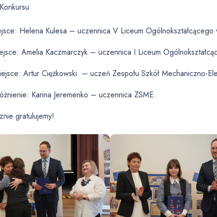
 Konkursu
iejsce: Helena Kulesa – uczennica V Liceum Ogólnokształcącego 
miejsce: Amelia Kaczmarczyk – uczennica I Liceum Ogólnokształcą
miejsce: Artur Ciężkowski – uczeń Zespołu Szkół Mechaniczno-El
óżnienie: Karina Jeremenko – uczennica ZSME.
nie gratulujemy!