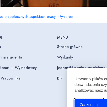
d o społecznych aspektach pracy inżynierów
I
MENU
a
Strona główna
orma studenta
Wydziały
ekanat – Wykładowcy
Jednostki ogólnouczelniane
l Pracownika
BIP
Używamy plików coo
doświadczenia użyt
analizować nasz r
Zaakceptuj