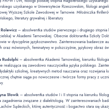
i PAFW i UW, filologii polskiej stopnia magisterskiego uzyskanego
rskiego uzyskanego w Uniwersytecie Rzeszowskim, filologii angiel
owej Wyższej Szkole Zawodowej w Tarnowie. Miłośniczka thrilleró
skiego, literatury grywalnej i liberatury.
 Rolewicz
– absolwentka studiów pierwszego i drugiego stopnia ki
ielska) w Akademii Tarnowskiej. Obecnie doktorantka Szkoły Dokt
owie w dyscyplinie językoznawstwo. Zainteresowania badawcze au
h oraz mówionych, feminatywy w polszczyźnie, językowy obraz świ
a Rudolphi
– absolwentka Akademii Tarnowskiej, kierunku filologi
ie realizująca się zawodowo nauczycielka języka polskiego. Zain
dydaktyki szkolnej, kreatywnych metod nauczania oraz rozwijania 
cznej chętnie sięga po nowoczesne i twórcze formy pracy z uczni
wy.
yna Słowik
– absolwentka studiów I i II stopnia na kierunku filol
a zagadnienia związane z dialektologią. W zainteresowaniach bad
Lachów Sądeckich, której autentyczność i bogactwo stara się uk