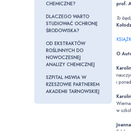
CHEMICZNE?
prof. 
DLACZEGO WARTO
To będz
STUDIOWAĆ OCHRONĘ
Kołodz
ŚRODOWISKA?
KSIĄŻ
OD EKSTRAKTÓW
ROŚLINNYCH DO
O
Aut
NOWOCZESNEJ
ANALIZY CHEMICZNEJ
Karoli
nauczyc
SZPITAL MSWIA W
i pona
RZESZOWIE PARTNEREM
AKADEMII TARNOWSKIEJ
Karoli
Wierna 
w szkol
Joanna