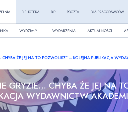
ZELNIA
BIBLIOTEKA
BIP
POCZTA
DLA PRACODAWCÓW
NIKA
WYDZIAŁY
WYDARZENIA
AKTUALNOŚCI
A
 CHYBA ŻE JEJ NA TO POZWOLISZ” – KOLEJNA PUBLIKACJA WYD
E GRYZIE… CHYBA ŻE JEJ NA T
IKACJA WYDAWNICTW AKADEMI