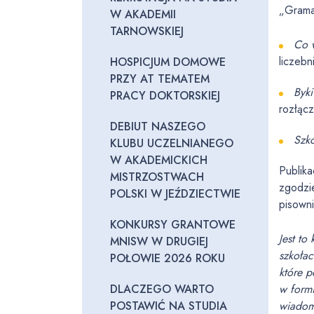
„Gramat
W AKADEMII
TARNOWSKIEJ
Co 
liczebn
HOSPICJUM DOMOWE
PRZY AT TEMATEM
Byki
PRACY DOKTORSKIEJ
rozłącz
DEBIUT NASZEGO
Szko
KLUBU UCZELNIANEGO
W AKADEMICKICH
Publik
MISTRZOSTWACH
zgodzi
POLSKI W JEŹDZIECTWIE
pisown
KONKURSY GRANTOWE
Jest to
MNISW W DRUGIEJ
szkoła
POŁOWIE 2026 ROKU
które p
DLACZEGO WARTO
w formi
POSTAWIĆ NA STUDIA
wiadomo