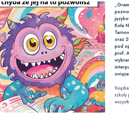
„Grama
pozwol
języko
Koła 
Tarno
oraz 
pod op
prof. 
wybran
interp
związa
Książk
szkoły 
wszystk