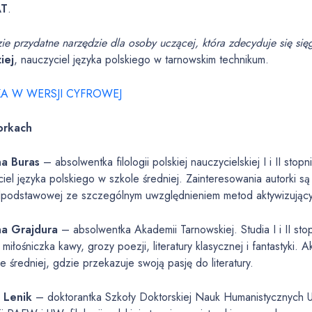
AT
.
ie przydatne narzędzie dla osoby uczącej, która zdecyduje się się
iej
, nauczyciel języka polskiego w tarnowskim technikum.
KA W WERSJI CYFROWEJ
orkach
na Buras
– absolwentka filologii polskiej nauczycielskiej I i II sto
iel języka polskiego w szkole średniej. Zainteresowania autorki s
dpodstawowej ze szczególnym uwzględnieniem metod aktywizujący
na Grajdura
– absolwentka Akademii Tarnowskiej. Studia I i II stop
miłośniczka kawy, grozy poezji, literatury klasycznej i fantastyki. 
e średniej, gdzie przekazuje swoją pasję do literatury.
 Lenik
– doktorantka Szkoły Doktorskiej Nauk Humanistycznych U