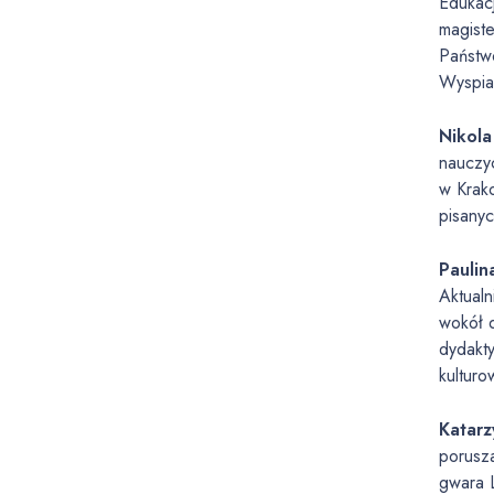
Edukacj
magiste
Państw
Wyspiań
Nikola
nauczyc
w Krak
pisanyc
Paulin
Aktualn
wokół 
dydakty
kulturo
Katarz
porusz
gwara 