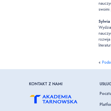
nauczyc
swoimi 
Sylwia
Wydział
nauczyc
rozwija
literatu
«
Pods
KONTAKT Z NAMI
USŁUG
Poczt
Platf