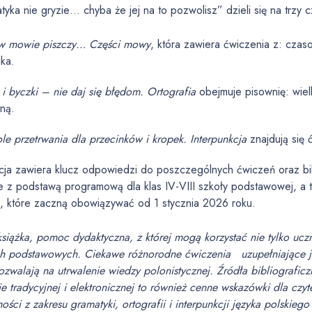
yka nie gryzie… chyba że jej na to pozwolisz” dzieli się na trzy c
w mowie piszczy… Części mowy
, która zawiera ćwiczenia z: czas
ika.
 i byczki – nie daj się błędom. Ortografia
obejmuje pisownię: wielką 
ną.
le przetrwania dla przecinków i kropek. Interpunkcja
znajdują się 
acja zawiera klucz odpowiedzi do poszczególnych ćwiczeń oraz bi
e z podstawą programową dla klas IV-VIII szkoły podstawowej, a
i, które zaczną obowiązywać od 1 stycznia 2026 roku.
 książka, pomoc dydaktyczna, z której mogą korzystać nie tylko ucz
ch podstawowych. Ciekawe różnorodne ćwiczenia uzupełniające j
ozwalają na utrwalenie wiedzy polonistycznej. Źródła bibliograf
e tradycyjnej i elektronicznej to również cenne wskazówki dla czy
ści z zakresu gramatyki, ortografii i interpunkcji języka polskiego