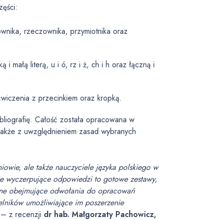
zęści:
ownika, rzeczownika, przymiotnika oraz
i małą literą, u i ó, rz i ż, ch i h oraz łączną i
ćwiczenia z przecinkiem oraz kropką.
bliografię. Całość została opracowana w
 także z uwzględnieniem zasad wybranych
niowie, ale także nauczyciele języka polskiego w
e wyczerpujące odpowiedzi to gotowe zestawy,
iczne obejmujące odwołania do opracowań
telników umożliwiające im poszerzenie
– z recenzji
dr hab. Małgorzaty Pachowicz,