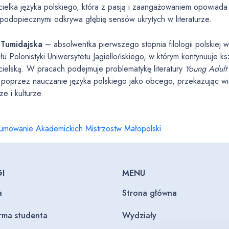
ielka języka polskiego, która z pasją i zaangażowaniem opowiada 
podopiecznymi odkrywa głębię sensów ukrytych w literaturze.
 Tumidajska
– absolwentka pierwszego stopnia filologii polskiej 
u Polonistyki Uniwersytetu Jagiellońskiego, w którym kontynuuje ks
ielską. W pracach podejmuje problematykę literatury
Young Adult
 poprzez nauczanie języka polskiego jako obcego, przekazując wie
rze i kulturze.
umowanie Akademickich Mistrzostw Małopolski
I
MENU
a
Strona główna
orma studenta
Wydziały