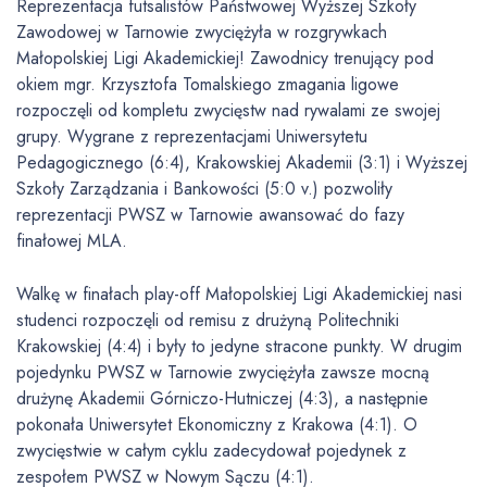
Reprezentacja futsalistów Państwowej Wyższej Szkoły
Zawodowej w Tarnowie zwyciężyła w rozgrywkach
Małopolskiej Ligi Akademickiej! Zawodnicy trenujący pod
okiem mgr. Krzysztofa Tomalskiego zmagania ligowe
rozpoczęli od kompletu zwycięstw nad rywalami ze swojej
grupy. Wygrane z reprezentacjami Uniwersytetu
Pedagogicznego (6:4), Krakowskiej Akademii (3:1) i Wyższej
Szkoły Zarządzania i Bankowości (5:0 v.) pozwoliły
reprezentacji PWSZ w Tarnowie awansować do fazy
finałowej MLA.
Walkę w finałach play-off Małopolskiej Ligi Akademickiej nasi
studenci rozpoczęli od remisu z drużyną Politechniki
Krakowskiej (4:4) i były to jedyne stracone punkty. W drugim
pojedynku PWSZ w Tarnowie zwyciężyła zawsze mocną
drużynę Akademii Górniczo-Hutniczej (4:3), a następnie
pokonała Uniwersytet Ekonomiczny z Krakowa (4:1). O
zwycięstwie w całym cyklu zadecydował pojedynek z
zespołem PWSZ w Nowym Sączu (4:1).