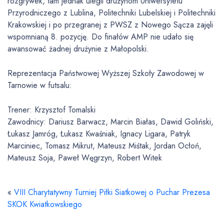
rozgrywek, tam jednak ulegli drużynom Uniwersytetu
Przyrodniczego z Lublina, Politechniki Lubelskiej i Politechniki
Krakowskiej i po przegranej z PWSZ z Nowego Sącza zajęli
wspomnianą 8. pozycję. Do finałów AMP nie udało się
awansować żadnej drużynie z Małopolski.
Reprezentacja Państwowej Wyższej Szkoły Zawodowej w
Tarnowie w futsalu:
Trener: Krzysztof Tomalski
Zawodnicy: Dariusz Barwacz, Marcin Białas, Dawid Goliński,
Łukasz Jamróg, Łukasz Kwaśniak, Ignacy Ligara, Patryk
Marciniec, Tomasz Mikrut, Mateusz Miśtak, Jordan Ocłoń,
Mateusz Soja, Paweł Węgrzyn, Robert Witek
«
VIII Charytatywny Turniej Piłki Siatkowej o Puchar Prezesa
SKOK Kwiatkowskiego