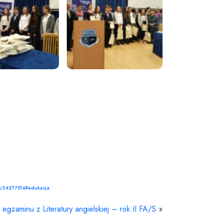
zd/34277514#edukacja
i egzaminu z Literatury angielskiej – rok II FA/S
»