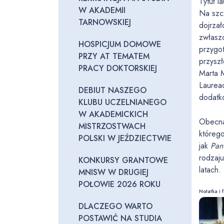
Tytuł l
W AKADEMII
Na szcz
TARNOWSKIEJ
dojrza
zwłaszc
HOSPICJUM DOMOWE
przygot
PRZY AT TEMATEM
przysz
PRACY DOKTORSKIEJ
Marta M
Laurea
DEBIUT NASZEGO
dodatk
KLUBU UCZELNIANEGO
W AKADEMICKICH
Obecna
MISTRZOSTWACH
którego
POLSKI W JEŹDZIECTWIE
jak
Pan
rodzaju
KONKURSY GRANTOWE
latach.
MNISW W DRUGIEJ
POŁOWIE 2026 ROKU
Notatka i
DLACZEGO WARTO
POSTAWIĆ NA STUDIA