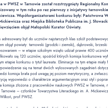
a w PWSZ w Tarnowie został rozstrzygnięty Regionalny Kon
izowany w tym roku po raz pierwszy z inicjatywy tarnowski
kiewicza. Współorganizatorami konkursu były: Państwowa 
 Mickiewicza oraz Miejska Biblioteka Publiczna im. J. Słowa
ięwzięciem objął Małopolski Kurator Oświaty.
s adresowany był do uczniów najstarszych klas szkół podstawowy
em objął powiaty: tarnowski (grodzki i ziemski), dąbrowski, brzesk
resowaniem – w etapie szkolnym wzięło udział prawie 400 uczni
fikowało się 120 uczniów, spośród których komisja konkursowa wyłon
ym etapie konkursu o tytuł laureata. Eliminacje na tym etapie mia
ypowiedzenie się na temat dwóch wylosowanych zagadnień dotycz
edzi komisja brała pod uwagę jej poziom merytoryczny, a zwłaszc
ycję wypowiedzi o charakterze argumentacyjnym oraz styl i popr
ła komisja złożona z pracowników naukowych PWSZ w Tarnowie, nau
Tarnowie – członków Towarzystwa Literackiego im. A. Mickiewicza
 Wilkoń, prof.PWSZ.