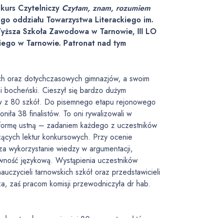
kurs Czytelniczy
Czytam, znam, rozumiem
ego oddziału Towarzystwa Literackiego im.
Wyższa Szkoła Zawodowa w Tarnowie, III LO
ckiego w Tarnowie. Patronat nad tym
ch oraz dotychczasowych gimnazjów, a swoim
i i bocheński. Cieszył się bardzo dużym
ów z 80 szkół. Do pisemnego etapu rejonowego
iła 38 finalistów. To oni rywalizowali w
ły formę ustną – zadaniem każdego z uczestników
ących lektur konkursowych. Przy ocenie
za wykorzystanie wiedzy w argumentacji,
awność językową. Wystąpienia uczestników
czycieli tarnowskich szkół oraz przedstawicieli
, zaś pracom komisji przewodniczyła dr hab.