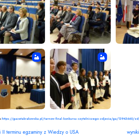
a:
https://gazetakrakowska.pl/tarnow-final-konkursu-czytelniczego-zdjecia/ga/13943660/
i II terminu egzaminy z Wiedzy o USA
wynik