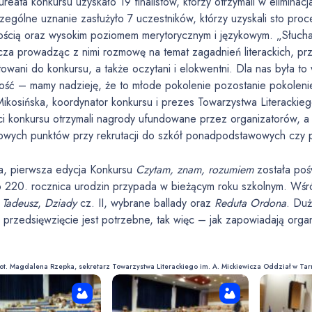
aureata konkursu uzyskało 19 finalistów, którzy otrzymali w elimin
ególne uznanie zasłużyło 7 uczestników, którzy uzyskali sto proc
łością oraz wysokim poziomem merytorycznym i językowym. „Słucha
za prowadząc z nimi rozmowę na temat zagadnień literackich, prz
owani do konkursu, a także oczytani i elokwentni. Dla nas była t
łość – mamy nadzieję, że to młode pokolenie pozostanie pokolen
ikosińska, koordynator konkursu i prezes Towarzystwa Literackie
ci konkursu otrzymali nagrody ufundowane przez organizatorów, a
owych punktów przy rekrutacji do szkół ponadpodstawowych czy 
, pierwsza edycja Konkursu
Czytam, znam, rozumiem
została po
 220. rocznica urodzin przypada w bieżącym roku szkolnym. Wśród
 Tadeusz
,
Dziady
cz. II, wybrane ballady oraz
Reduta Ordona
. Duż
 przedsięwzięcie jest potrzebne, tak więc – jak zapowiadają org
 fot. Magdalena Rzepka, sekretarz Towarzystwa Literackiego im. A. Mickiewicza Oddział w Ta