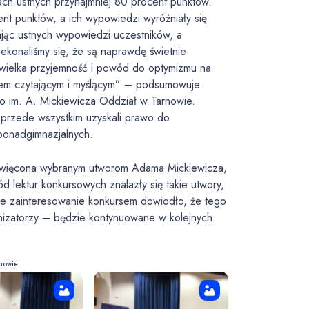
acjach ustnych przynajmniej 80 procent punktów.
ent punktów, a ich wypowiedzi wyróżniały się
jąc ustnych wypowiedzi uczestników, a
ekonaliśmy się, że są naprawdę świetnie
o wielka przyjemność i powód do optymizmu na
iem czytającym i myślącym” – podsumowuje
go im. A. Mickiewicza Oddział w Tarnowie.
 przede wszystkim uzyskali prawo do
ponadgimnazjalnych.
święcona wybranym utworom Adama Mickiewicza,
 lektur konkursowych znalazły się takie utwory,
e zainteresowanie konkursem dowiodło, że tego
anizatorzy – będzie kontynuowane w kolejnych
rnowie