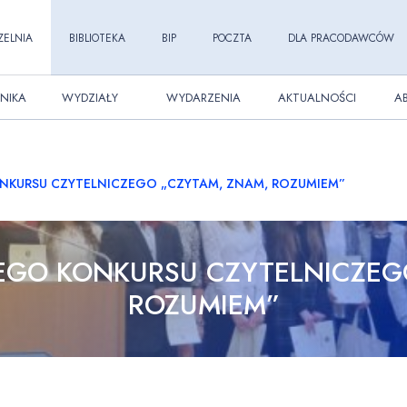
ZELNIA
BIBLIOTEKA
BIP
POCZTA
DLA PRACODAWCÓW
NIKA
WYDZIAŁY
WYDARZENIA
AKTUALNOŚCI
A
NKURSU CZYTELNICZEGO „CZYTAM, ZNAM, ROZUMIEM”
EGO KONKURSU CZYTELNICZEG
ROZUMIEM”