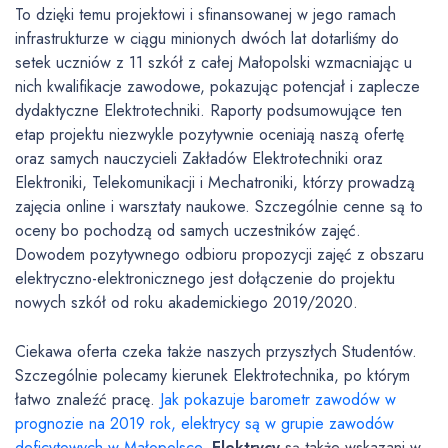
To dzięki temu projektowi i sfinansowanej w jego ramach
infrastrukturze w ciągu minionych dwóch lat dotarliśmy do
setek uczniów z 11 szkół z całej Małopolski wzmacniając u
nich kwalifikacje zawodowe, pokazując potencjał i zaplecze
dydaktyczne Elektrotechniki. Raporty podsumowujące ten
etap projektu niezwykle pozytywnie oceniają naszą ofertę
oraz samych nauczycieli Zakładów Elektrotechniki oraz
Elektroniki, Telekomunikacji i Mechatroniki, którzy prowadzą
zajęcia online i warsztaty naukowe. Szczególnie cenne są to
oceny bo pochodzą od samych uczestników zajęć.
Dowodem pozytywnego odbioru propozycji zajęć z obszaru
elektryczno-elektronicznego jest dołączenie do projektu
nowych szkół od roku akademickiego 2019/2020.
Ciekawa oferta czeka także naszych przyszłych Studentów.
Szczególnie polecamy kierunek Elektrotechnika, po którym
łatwo znaleźć pracę.
Jak pokazuje barometr zawodów w
prognozie na 2019 rok, elektrycy są w grupie zawodów
deficytowych w Małopolsce
.
Elektrycy
są także wskazani w